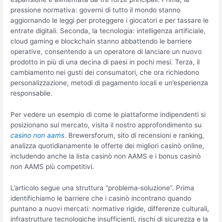
pressione normativa: governi di tutto il mondo stanno
aggiornando le leggi per proteggere i giocatori e per tassare le
entrate digitali. Seconda, la tecnologia: intelligenza artificiale,
cloud gaming e blockchain stanno abbattendo le barriere
operative, consentendo a un operatore di lanciare un nuovo
prodotto in più di una decina di paesi in pochi mesi. Terza, il
cambiamento nei gusti dei consumatori, che ora richiedono
personalizzazione, metodi di pagamento locali e un’esperienza
responsabile.
Per vedere un esempio di come le piattaforme indipendenti si
posizionano sul mercato, visita il nostro approfondimento su
casino non aams
. Brewersforum, sito di recensioni e ranking,
analizza quotidianamente le offerte dei migliori casinò online,
includendo anche la lista casinò non AAMS e i bonus casinò
non AAMS più competitivi.
L’articolo segue una struttura “problema‑soluzione”. Prima
identifichiamo le barriere che i casinò incontrano quando
puntano a nuovi mercati: normative rigide, differenze culturali,
infrastrutture tecnologiche insufficienti, rischi di sicurezza e la