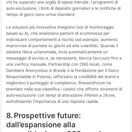
chi ha superato una soglia di spesa mensile. I programmi di
auto‑esclusione, i limiti di deposito giornalieri e le notifiche di
tempo di gioco sono ormai standard.
Le soluzioni più innovative integrano tool di monitoraggio
basati su AI, che analizzano pattern di scommessa per
individuare comportamenti a rischio (ad esempio, aumento
improvviso di puntate su giochi ad alta volatilità). Quando il
sistema rileva un’anomalia, invia automaticamente un
messaggio di avviso e, se necessario, blocca l’account fino a
una verifica manuale. Partnership con ONG locali, come
Gamblers Anonymous in Brasile o la Fondazione per il Gioco
Responsabile in Polonia, rafforzano la credibilità del brand e
migliorano il punteggio di compliance. Brewersforum ha
premiato nella sua classifica i casinò che offrono strumenti di
auto‑esclusione con tempi di attivazione inferiori a 24 ore,
sottolineando l’importanza di una risposta rapida.
8. Prospettive future:
dall’espansione alla