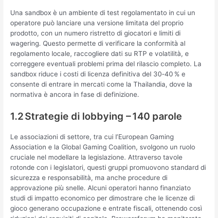
Una sandbox è un ambiente di test regolamentato in cui un
operatore può lanciare una versione limitata del proprio
prodotto, con un numero ristretto di giocatori e limiti di
wagering. Questo permette di verificare la conformità al
regolamento locale, raccogliere dati su RTP e volatilità, e
correggere eventuali problemi prima del rilascio completo. La
sandbox riduce i costi di licenza definitiva del 30‑40 % e
consente di entrare in mercati come la Thailandia, dove la
normativa è ancora in fase di definizione.
1.2 Strategie di lobbying – 140 parole
Le associazioni di settore, tra cui l’European Gaming
Association e la Global Gaming Coalition, svolgono un ruolo
cruciale nel modellare la legislazione. Attraverso tavole
rotonde con i legislatori, questi gruppi promuovono standard di
sicurezza e responsabilità, ma anche procedure di
approvazione più snelle. Alcuni operatori hanno finanziato
studi di impatto economico per dimostrare che le licenze di
gioco generano occupazione e entrate fiscali, ottenendo così