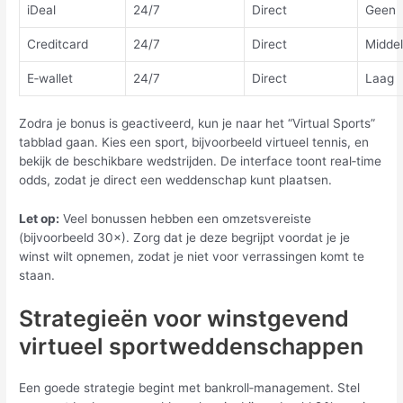
iDeal
24/7
Direct
Geen
Creditcard
24/7
Direct
Midde
E‑wallet
24/7
Direct
Laag
Zodra je bonus is geactiveerd, kun je naar het “Virtual Sports”
tabblad gaan. Kies een sport, bijvoorbeeld virtueel tennis, en
bekijk de beschikbare wedstrijden. De interface toont real‑time
odds, zodat je direct een weddenschap kunt plaatsen.
Let op:
Veel bonussen hebben een omzetsvereiste
(bijvoorbeeld 30×). Zorg dat je deze begrijpt voordat je je
winst wilt opnemen, zodat je niet voor verrassingen komt te
staan.
Strategieën voor winstgevend
virtueel sportweddenschappen
Een goede strategie begint met bankroll‑management. Stel