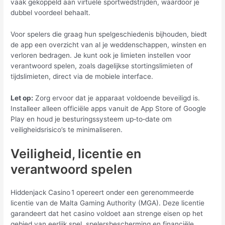
vaak gekoppeld aan virtuele sportwedstrijden, waardoor je
dubbel voordeel behaalt.
Voor spelers die graag hun spelgeschiedenis bijhouden, biedt
de app een overzicht van al je weddenschappen, winsten en
verloren bedragen. Je kunt ook je limieten instellen voor
verantwoord spelen, zoals dagelijkse stortingslimieten of
tijdslimieten, direct via de mobiele interface.
Let op:
Zorg ervoor dat je apparaat voldoende beveiligd is.
Installeer alleen officiële apps vanuit de App Store of Google
Play en houd je besturingssysteem up‑to‑date om
veiligheidsrisico’s te minimaliseren.
Veiligheid, licentie en
verantwoord spelen
Hiddenjack Casino 1 opereert onder een gerenommeerde
licentie van de Malta Gaming Authority (MGA). Deze licentie
garandeert dat het casino voldoet aan strenge eisen op het
gebied van eerlijk spel, spelersbescherming en financiële