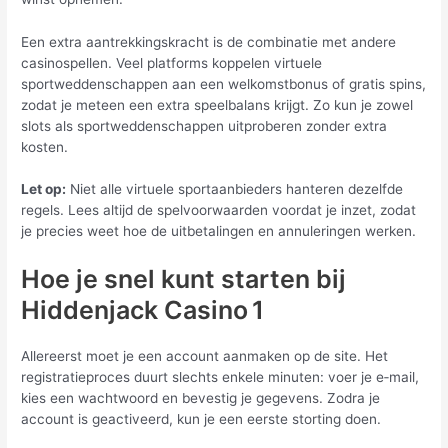
Een extra aantrekkingskracht is de combinatie met andere
casinospellen. Veel platforms koppelen virtuele
sportweddenschappen aan een welkomstbonus of gratis spins,
zodat je meteen een extra speelbalans krijgt. Zo kun je zowel
slots als sportweddenschappen uitproberen zonder extra
kosten.
Let op:
Niet alle virtuele sportaanbieders hanteren dezelfde
regels. Lees altijd de spelvoorwaarden voordat je inzet, zodat
je precies weet hoe de uitbetalingen en annuleringen werken.
Hoe je snel kunt starten bij
Hiddenjack Casino 1
Allereerst moet je een account aanmaken op de site. Het
registratieproces duurt slechts enkele minuten: voer je e‑mail,
kies een wachtwoord en bevestig je gegevens. Zodra je
account is geactiveerd, kun je een eerste storting doen.