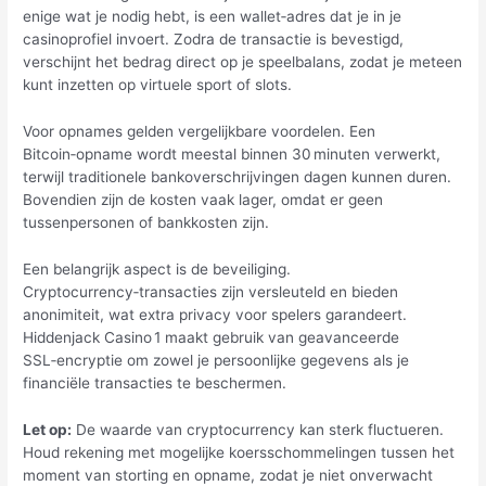
enige wat je nodig hebt, is een wallet‑adres dat je in je
casinoprofiel invoert. Zodra de transactie is bevestigd,
verschijnt het bedrag direct op je speelbalans, zodat je meteen
kunt inzetten op virtuele sport of slots.
Voor opnames gelden vergelijkbare voordelen. Een
Bitcoin‑opname wordt meestal binnen 30 minuten verwerkt,
terwijl traditionele bankoverschrijvingen dagen kunnen duren.
Bovendien zijn de kosten vaak lager, omdat er geen
tussenpersonen of bankkosten zijn.
Een belangrijk aspect is de beveiliging.
Cryptocurrency‑transacties zijn versleuteld en bieden
anonimiteit, wat extra privacy voor spelers garandeert.
Hiddenjack Casino 1 maakt gebruik van geavanceerde
SSL‑encryptie om zowel je persoonlijke gegevens als je
financiële transacties te beschermen.
Let op:
De waarde van cryptocurrency kan sterk fluctueren.
Houd rekening met mogelijke koersschommelingen tussen het
moment van storting en opname, zodat je niet onverwacht