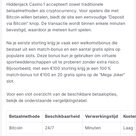
Hiddenjack Casino 1 accepteert zowel traditionele
betaalmethoden als cryptocurrency. Voor spelers die met
Bitcoin willen betalen, biedt de site een eenvoudige “Deposit
via Bitcoin” knop. De transactie wordt binnen enkele minuten
bevestigd, waardoor je meteen kunt spelen.
Na je eerste storting krijg je vaak een welkomstbonus die
bestaat uit een match‑bonus en een aantal gratis spins op
populaire slots. Deze bonus kun je gebruiken om virtuele
sportweddenschappen uit te proberen zonder extra risico.
Bijvoorbeeld, met een €100 storting krijg je een 100 %
match‑bonus tot €100 en 20 gratis spins op de “Mega Joker”
slot.
Voor een vlot overzicht van de beschikbare betaalopties,
bekijk de onderstaande vergelijkingstabel.
Betaalmethode
Beschikbaarheid
Verwerkingstijd
Koste
Bitcoin
24/7
Minuten
Laag