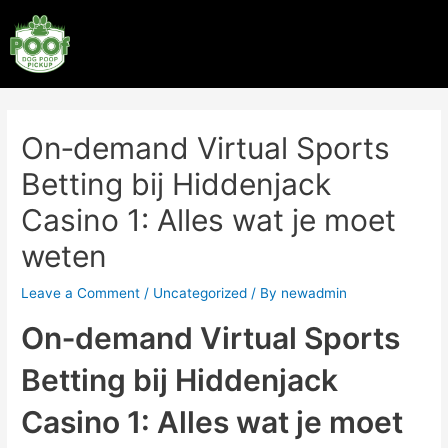
On‑demand Virtual Sports
Betting bij Hiddenjack
Casino 1: Alles wat je moet
weten
Leave a Comment
/
Uncategorized
/ By
newadmin
On‑demand Virtual Sports
Betting bij Hiddenjack
Casino 1: Alles wat je moet