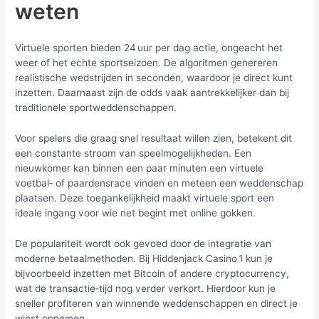
weten
Virtuele sporten bieden 24 uur per dag actie, ongeacht het
weer of het echte sportseizoen. De algoritmen genereren
realistische wedstrijden in seconden, waardoor je direct kunt
inzetten. Daarnaast zijn de odds vaak aantrekkelijker dan bij
traditionele sportweddenschappen.
Voor spelers die graag snel resultaat willen zien, betekent dit
een constante stroom van speelmogelijkheden. Een
nieuwkomer kan binnen een paar minuten een virtuele
voetbal‑ of paardensrace vinden en meteen een weddenschap
plaatsen. Deze toegankelijkheid maakt virtuele sport een
ideale ingang voor wie net begint met online gokken.
De populariteit wordt ook gevoed door de integratie van
moderne betaalmethoden. Bij Hiddenjack Casino 1 kun je
bijvoorbeeld inzetten met Bitcoin of andere cryptocurrency,
wat de transactie‑tijd nog verder verkort. Hierdoor kun je
sneller profiteren van winnende weddenschappen en direct je
winst opnemen.