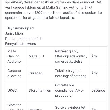
spillerbeskyttelse, der adskiller sig fra den danske model. Det
verificerede faktum er, at Malta Gaming Authority årligt
gennemfører over 1200 compliance-audits af sine godkendte
operatører for at garantere fair spillepraksis.
Tilsynsmyndighed
Jurisdiktion
Primære kontrolområder
Fornyelsesfrekvens
Malta
Retfærdig spil,
Gaming
Malta, EU
tilfældighedskontrol,
Årlig
Authority
spillerbeskyttelse
Curacao
Teknisk tryghed,
Curacao
Årlig
eGaming
betalingshåndtering
Omfattende
UKGC
Storbritannien
compliance, AML-
Løbende
procedurer
Gibraltar
Software-integritet,
Regulatory
Gibraltar
Årlig