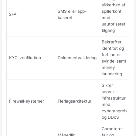
sikkerhed af
SMS eller app-
spillerkonti
2FA
baseret
mod
uautoriseret
tilgang
Bekræfter
identitet og
forhindrer
KYC-verifikation
Dokumentvalidering
svindel samt
money
laundering
Sikrer
server-
infrastruktur
Firewall-systemer
Flerlagsarkitektur
mod
cyberangreb
og DDoS
Garanterer
Månedlig
fair og