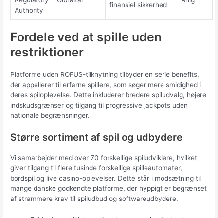
finansiel sikkerhed
Authority
Fordele ved at spille uden
restriktioner
Platforme uden ROFUS-tilknytning tilbyder en serie benefits,
der appellerer til erfarne spillere, som søger mere smidighed i
deres spiloplevelse. Dette inkluderer bredere spiludvalg, højere
indskudsgrænser og tilgang til progressive jackpots uden
nationale begrænsninger.
Større sortiment af spil og udbydere
Vi samarbejder med over 70 forskellige spiludviklere, hvilket
giver tilgang til flere tusinde forskellige spilleautomater,
bordspil og live casino-oplevelser. Dette står i modsætning til
mange danske godkendte platforme, der hyppigt er begrænset
af strammere krav til spiludbud og softwareudbydere.