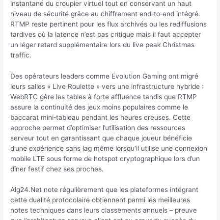
instantané du croupier virtuel tout en conservant un haut
niveau de sécurité grâce au chiffrement end‑to‑end intégré.
RTMP reste pertinent pour les flux archivés ou les rediffusions
tardives où la latence n’est pas critique mais il faut accepter
un léger retard supplémentaire lors du live peak Christmas
traffic.
Des opérateurs leaders comme Evolution Gaming ont migré
leurs salles « Live Roulette » vers une infrastructure hybride :
WebRTC gère les tables à forte affluence tandis que RTMP
assure la continuité des jeux moins populaires comme le
baccarat mini‑tableau pendant les heures creuses. Cette
approche permet d’optimiser l’utilisation des ressources
serveur tout en garantissant que chaque joueur bénéficie
d’une expérience sans lag même lorsqu’il utilise une connexion
mobile LTE sous forme de hotspot cryptographique lors d’un
dîner festif chez ses proches.
Alg24.Net note régulièrement que les plateformes intégrant
cette dualité protocolaire obtiennent parmi les meilleures
notes techniques dans leurs classements annuels – preuve