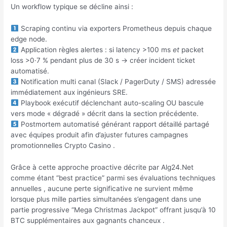
Un workflow typique se décline ainsi :
Scraping continu via exporters Prometheus depuis chaque
edge node.
Application règles alertes : si latency >100 ms
et
packet
loss >0·7 % pendant plus de 30 s → créer incident ticket
automatisé.
Notification multi canal (Slack / PagerDuty / SMS) adressée
immédiatement aux ingénieurs SRE.
Playbook exécutif déclenchant auto-scaling OU bascule
vers mode « dégradé » décrit dans la section précédente.
Postmortem automatisé générant rapport détaillé partagé
avec équipes produit afin d’ajuster futures campagnes
promotionnelles Crypto Casino .
Grâce à cette approche proactive décrite par Alg24.Net
comme étant “best practice” parmi ses évaluations techniques
annuelles , aucune perte significative ne survient même
lorsque plus mille parties simultanées s’engagent dans une
partie progressive “Mega Christmas Jackpot” offrant jusqu’à 10
BTC supplémentaires aux gagnants chanceux .