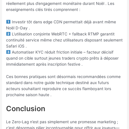
réellement plus d’engagement monétaire durant Noël . Les
enseignements clés tirés comprennent :
Investir tôt dans edge CDN permettait déjà avant même
Noël D-Day .
L’utilisation conjointe WebRTC + fallback RTMP garantit
continuité service même chez utilisateurs disposant seulement
Safari iOS .
Automatiser KYC réduit friction initiale – facteur décisif
quand on cible surtout jeunes traders crypto prêts à déposer
immédiatement après inscription festive .
Ces bonnes pratiques sont désormais recommandées comme
standard dans notre guide technique destiné aux futurs
acteurs souhaitant reproduire ce succès flamboyant lors
prochaine saison haute .
Conclusion
Le Zero‑Lag n’est pas simplement une promesse marketing ;
c’est désormais pilier incontournable pour offrir aux joueurs—