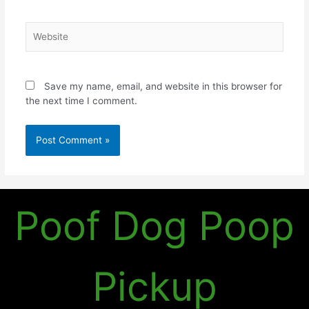
Save my name, email, and website in this browser for
the next time I comment.
Poof Dog Poop
Pickup