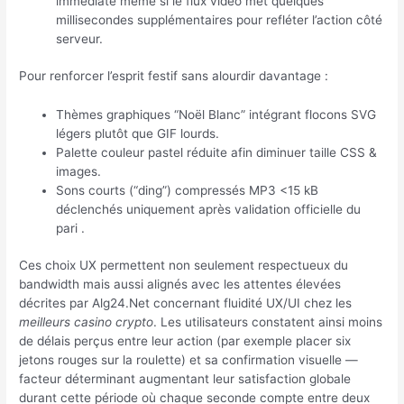
immédiate même si le flux vidéo met quelques
millisecondes supplémentaires pour refléter l’action côté
serveur.
Pour renforcer l’esprit festif sans alourdir davantage :
Thèmes graphiques “Noël Blanc” intégrant flocons SVG
légers plutôt que GIF lourds.
Palette couleur pastel réduite afin diminuer taille CSS &
images.
Sons courts (“ding”) compressés MP3 <15 kB
déclenchés uniquement après validation officielle du
pari .
Ces choix UX permettent non seulement respectueux du
bandwidth mais aussi alignés avec les attentes élevées
décrites par Alg24.Net concernant fluidité UX/UI chez les
meilleurs casino crypto
. Les utilisateurs constatent ainsi moins
de délais perçus entre leur action (par exemple placer six
jetons rouges sur la roulette) et sa confirmation visuelle —
facteur déterminant augmentant leur satisfaction globale
durant cette période où chaque seconde compte entre deux