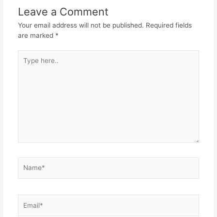
Leave a Comment
Your email address will not be published.
Required fields
are marked
*