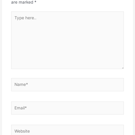
are marked
*