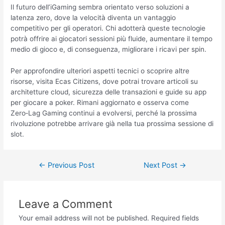
Il futuro dell’iGaming sembra orientato verso soluzioni a
latenza zero, dove la velocità diventa un vantaggio
competitivo per gli operatori. Chi adotterà queste tecnologie
potrà offrire ai giocatori sessioni più fluide, aumentare il tempo
medio di gioco e, di conseguenza, migliorare i ricavi per spin.
Per approfondire ulteriori aspetti tecnici o scoprire altre
risorse, visita Ecas Citizens, dove potrai trovare articoli su
architetture cloud, sicurezza delle transazioni e guide su app
per giocare a poker. Rimani aggiornato e osserva come
Zero‑Lag Gaming continui a evolversi, perché la prossima
rivoluzione potrebbe arrivare già nella tua prossima sessione di
slot.
←
Previous Post
Next Post
→
Leave a Comment
Your email address will not be published.
Required fields