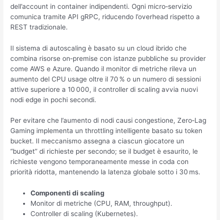
dell’account in container indipendenti. Ogni micro‑servizio
comunica tramite API gRPC, riducendo l’overhead rispetto a
REST tradizionale.
Il sistema di autoscaling è basato su un cloud ibrido che
combina risorse on‑premise con istanze pubbliche su provider
come AWS e Azure. Quando il monitor di metriche rileva un
aumento del CPU usage oltre il 70 % o un numero di sessioni
attive superiore a 10 000, il controller di scaling avvia nuovi
nodi edge in pochi secondi.
Per evitare che l’aumento di nodi causi congestione, Zero‑Lag
Gaming implementa un throttling intelligente basato su token
bucket. Il meccanismo assegna a ciascun giocatore un
“budget” di richieste per secondo; se il budget è esaurito, le
richieste vengono temporaneamente messe in coda con
priorità ridotta, mantenendo la latenza globale sotto i 30 ms.
Componenti di scaling
Monitor di metriche (CPU, RAM, throughput).
Controller di scaling (Kubernetes).