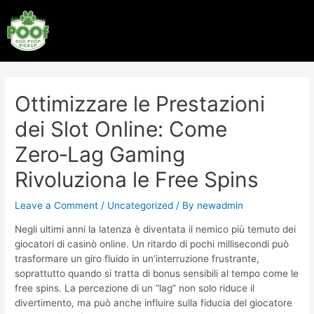
Ottimizzare le Prestazioni
dei Slot Online: Come
Zero‑Lag Gaming
Rivoluziona le Free Spins
Leave a Comment
/
Uncategorized
/ By
newadmin
Negli ultimi anni la latenza è diventata il nemico più temuto dei
giocatori di casinò online. Un ritardo di pochi millisecondi può
trasformare un giro fluido in un’interruzione frustrante,
soprattutto quando si tratta di bonus sensibili al tempo come le
free spins. La percezione di un “lag” non solo riduce il
divertimento, ma può anche influire sulla fiducia del giocatore