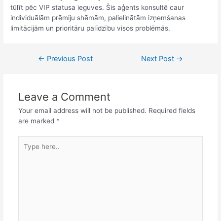
tūlīt pēc VIP statusa ieguves. Šis aģents konsultē caur
individuālām prēmiju shēmām, palielinātām izņemšanas
limitācijām un prioritāru palīdzību visos problēmās.
←
Previous Post
Next Post
→
Leave a Comment
Your email address will not be published.
Required fields
are marked
*