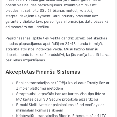
operatīvas naudas pārskaitījumus. Izmantojam divsimt
piecdesmit seši bitu SSL šifrēšanas metodi, ko atklāj
starptautiskajiem Payment Card Industry prasībām līdz
garantē vislielāko tavs personīgas informācijas datu bāzes kā
arī monetāro datu drošību.
Papildināšanas izpilde tiek veikta gandrīz uzreiz, bet skaidras
naudas pieprasījumus apstrādājam 24-48 stundu termiņā,
atkarībā atbilstoši noteiktās veidā. Mūsu kazino finanšu
departaments funkcionē produktīvi, ka jūs varēja baudīt balvas
bez liekās uzgaidīšanas.
Akceptētās Finanšu Sistēmas
Bankas transakcijas ar tūlītēju izpildi caur Trustly līdz ar
Zimpler platformu metodēm
Starptautiski atpazītās bankas kartes Visa tipa līdz ar
MC kartes caur 3D Secure protokola aizsardzību
E-maki Skrill, Neteller pakalpojums kā arī ecoPayz ar
minimālām komisijas likmēm
Kriptovalūtu transakcijas Bitcoin, Ethereum kā arī LTC