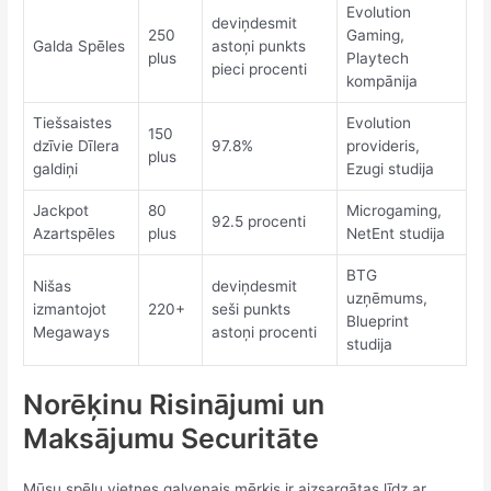
Evolution
deviņdesmit
250
Gaming,
Galda Spēles
astoņi punkts
plus
Playtech
pieci procenti
kompānija
Tiešsaistes
Evolution
150
dzīvie Dīlera
97.8%
provideris,
plus
galdiņi
Ezugi studija
Jackpot
80
Microgaming,
92.5 procenti
Azartspēles
plus
NetEnt studija
BTG
Nišas
deviņdesmit
uzņēmums,
izmantojot
220+
seši punkts
Blueprint
Megaways
astoņi procenti
studija
Norēķinu Risinājumi un
Maksājumu Securitāte
Mūsu spēļu vietnes galvenais mērķis ir aizsargātas līdz ar