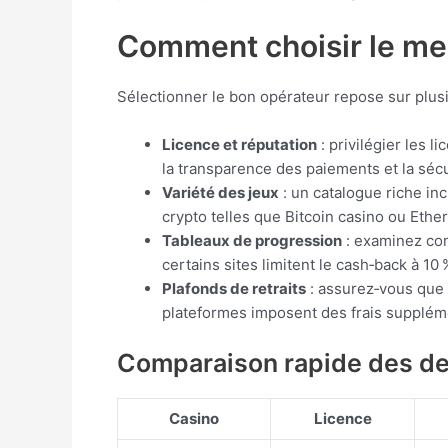
Comment choisir le mei
Sélectionner le bon opérateur repose sur plusie
Licence et réputation
: privilégier les 
la transparence des paiements et la séc
Variété des jeux
: un catalogue riche in
crypto telles que Bitcoin casino ou Ethe
Tableaux de progression
: examinez com
certains sites limitent le cash‑back à 1
Plafonds de retraits
: assurez‑vous que 
plateformes imposent des frais supplémen
Comparaison rapide des deu
Casino
Licence