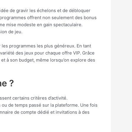
idée de gravir les échelons et de débloquer
s programmes offrent non seulement des bonus
une mise modeste en gain spectaculaire.
ion de jeu.
r les programmes les plus généreux. En tant
variété des jeux pour chaque offre VIP. Grâce
eu et à son budget, même lorsqu’on explore des
ne ?
ent certains critères d’activité.
 ou de temps passé sur la plateforme. Une fois
onnaire de compte dédié et invitations à des