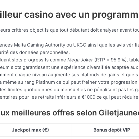
lleur casino avec un programme
urs critères objectifs que tout débutant doit analyser avant tout
licences Malta Gaming Authority ou UKGC ainsi que les avis vérif
urité des données personnelles.
cluant slots progressifs comme
Mega Joker
(RTP = 95,9 %), table
reum slots garantissent une expérience diversifiée adaptée aux d
ment chaque niveau augmente ses plafonds de gains et quels bo
0 % même au rang Platinum ce qui peut freiner votre progression 
les limites quotidiennes ou mensuelles ne pénalisent pas les ga
taires pour les retraits inférieurs à €1000 ce qui peut réduire 
x meilleures offres selon Giletjaun
Jackpot max (€)
Bonus dépôt VIP