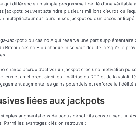
se qui différencie un simple programme fidélité d’une véritable 
s jackpots peuvent atteindre plusieurs millions d’euros ou l’équ
n multiplicateur sur leurs mises jackpot ou d’un accès anticipé
ga‑Jackpot » du casino A qui réserve une part supplémentaire d
u Bitcoin casino B où chaque mise vaut double lorsqu’elle provi
es.
 chance accrue d’activer un jackpot crée une motivation puissa
 jeux et améliorent ainsi leur maîtrise du RTP et de la volatili
gagement augmente les gains potentiels et renforce la fidélité
ives liées aux jackpots
 simples augmentations de bonus dépôt ; ils construisent un é
e. Parmi les avantages clés on retrouve :