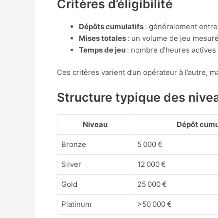
Critères d’éligibilité
Dépôts cumulatifs
: généralement entre 
Mises totales
: un volume de jeu mesuré 
Temps de jeu
: nombre d’heures actives 
Ces critères varient d’un opérateur à l’autre, 
Structure typique des nive
Niveau
Dépôt cumu
Bronze
5 000 €
Silver
12 000 €
Gold
25 000 €
Platinum
>50 000 €