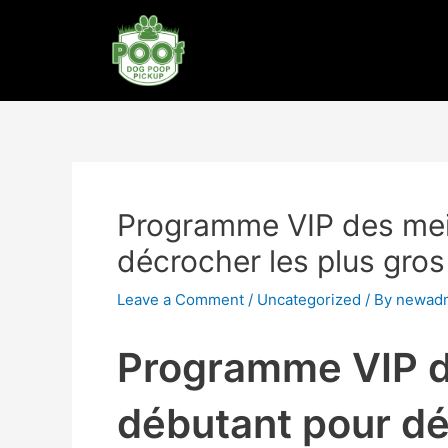
Programme VIP des meil
décrocher les plus gros
Leave a Comment
/
Uncategorized
/ By
newad
Programme VIP de
débutant pour dé