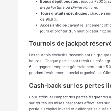
Bonus dépôt boostés
: jusqu’à +200 % s
Mega Fortune
ou
Divine Fortune
.
Tours gratuits spécifiques
: chaque sema
de 96,8 %.
Accès anticipé
: avant le lancement offi
jours et profiter d’un multiplicateur x2 su
Tournois de jackpot réserv
Les tournois exclusifs rassemblent un groupe 
heures). Chaque participant reçoit un crédit g
€. Le gagnant emporte généralement entre 5 000
pendant l’événement spécial organisé par Gile
Cash‑back sur les pertes li
Pour atténuer l’impact des pertes fréquentes i
sur toutes les mises perdantes effectuées su
partie du capital investi et d’allonger sa durée