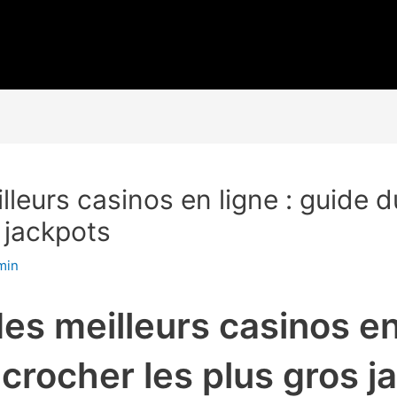
leurs casinos en ligne : guide 
 jackpots
min
s meilleurs casinos en 
crocher les plus gros j