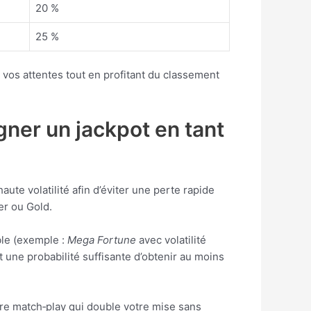
20 %
25 %
 vos attentes tout en profitant du classement
ner un jackpot en tant
te volatilité afin d’éviter une perte rapide
er ou Gold.
ble (exemple :
Mega Fortune
avec volatilité
 une probabilité suffisante d’obtenir au moins
fre match‑play qui double votre mise sans