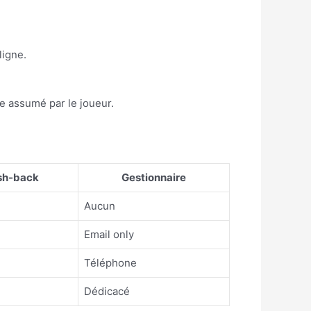
ligne.
ue assumé par le joueur.
sh‑back
Gestionnaire
Aucun
Email only
Téléphone
Dédicacé