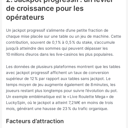
de croissance pour les
opérateurs
Un jackpot progressif s’alimente d’une petite fraction de
chaque mise placée sur une table ou un jeu de machine. Cette
contribution, souvent de 0,1 % à 0,5 % du stake, s’accumule
jusqu’à atteindre des sommes qui peuvent dépasser les
10 millions d’euros dans les live‑casinos les plus populaires.
Les données de plusieurs plateformes montrent que les tables
avec jackpot progressif affichent un taux de conversion
supérieur de 12 % par rapport aux tables sans jackpot. Le
temps moyen de jeu augmente également de 8 minutes, les
joueurs restant plus longtemps pour suivre l’évolution du pot.
Un exemple emblématique est le « Live Roulette Mega » de
LuckySpin, où le jackpot a atteint 7,2 M€ en moins de trois
mois, générant une hausse de 23 % du trafic organique.
Facteurs d’attraction