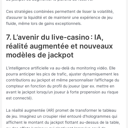
Ces stratégies combinées permettent de lisser la volatilité,
d’assurer la liquidité et de maintenir une expérience de jeu
fluide, même lors de gains exceptionnels.
7. L’avenir du live‑casino : IA,
réalité augmentée et nouveaux
modèles de jackpot
L’intelligence artificielle va au-delà du monitoring vidéo. Elle
pourra anticiper les pics de trafic, ajuster dynamiquement les
contributions au jackpot et même personnaliser l’affichage du
compteur en fonction du profil du joueur (par ex. mettre en
avant le jackpot lorsqu’un joueur à forte propension au risque
est connecté).
La réalité augmentée (AR) promet de transformer le tableau
de jeu. Imaginez un croupier réel entouré d’hologrammes qui
affichent le montant du jackpot flottant au-dessus de la table,