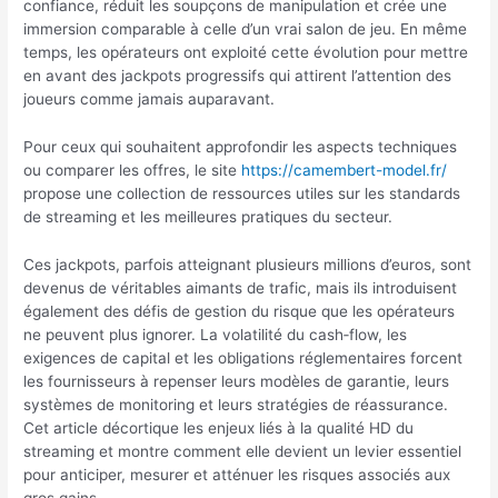
confiance, réduit les soupçons de manipulation et crée une
immersion comparable à celle d’un vrai salon de jeu. En même
temps, les opérateurs ont exploité cette évolution pour mettre
en avant des jackpots progressifs qui attirent l’attention des
joueurs comme jamais auparavant.
Pour ceux qui souhaitent approfondir les aspects techniques
ou comparer les offres, le site
https://camembert-model.fr/
propose une collection de ressources utiles sur les standards
de streaming et les meilleures pratiques du secteur.
Ces jackpots, parfois atteignant plusieurs millions d’euros, sont
devenus de véritables aimants de trafic, mais ils introduisent
également des défis de gestion du risque que les opérateurs
ne peuvent plus ignorer. La volatilité du cash‑flow, les
exigences de capital et les obligations réglementaires forcent
les fournisseurs à repenser leurs modèles de garantie, leurs
systèmes de monitoring et leurs stratégies de réassurance.
Cet article décortique les enjeux liés à la qualité HD du
streaming et montre comment elle devient un levier essentiel
pour anticiper, mesurer et atténuer les risques associés aux
gros gains.