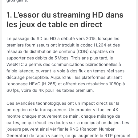
1. L’essor du streaming HD dans
les jeux de table en direct
Le passage du SD au HD a débuté vers 2015, lorsque les
premiers fournisseurs ont introduit le codec H.264 et des
réseaux de distribution de contenu (CDN) capables de
supporter des débits de 5 Mbps. Trois ans plus tard, le
WebRTC a permis des communications bidirectionnelles à
faible latence, ouvrant la voie à des flux en temps réel sans
décalage perceptible. Aujourd’hui, les plateformes utilisent
l’encodage HEVC (H.265) et offrent des résolutions 1080p à
60 fps, voire du 4K pour les tables premium.
Ces avancées technologiques ont un impact direct sur la
perception de la transparence. Un croupier virtuel en 4K
montre chaque mouvement de main, chaque mélange de
cartes, ce qui réduit les doutes sur la manipulation du jeu. Les
joueurs peuvent ainsi vérifier le RNG (Random Number
Generator) de façon visuelle, ce qui augmente le RTP perçu et