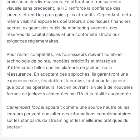
croissance des live‑casinos. En offrant une transparence
visuelle sans précédent, le HD renforce la confiance des
joueurs et rend les gros gains plus attractifs. Cependant, cette
même visibilité expose les opérateurs à des risques financiers
accrus, exigeant des outils de monitoring avancés, des
réserves de capital solides et une conformité stricte aux
exigences réglementaires.
Pour rester compétitifs, les fournisseurs doivent combiner
technologie de pointe, modèles prédictifs et stratégies
d’atténuation telles que les plafonds de jackpot ou la
réassurance. En adoptant ces approches, ils garantiront une
expérience sûre, équitable et lucrative, tant pour les joueurs
que pour les opérateurs, tout en ouvrant la voie à de nouvelles
formes de jackpots alimentées par l’IA et la réalité augmentée.
Camembert Model
apparaît comme une source neutre où les
lecteurs peuvent consulter des informations complémentaires
sur les standards de streaming et les meilleures pratiques du
secteur.