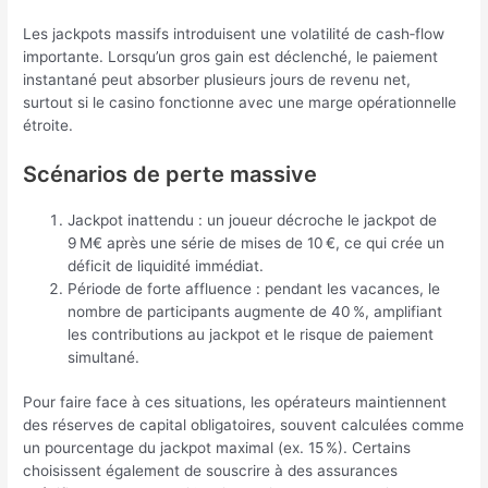
Les jackpots massifs introduisent une volatilité de cash‑flow
importante. Lorsqu’un gros gain est déclenché, le paiement
instantané peut absorber plusieurs jours de revenu net,
surtout si le casino fonctionne avec une marge opérationnelle
étroite.
Scénarios de perte massive
Jackpot inattendu : un joueur décroche le jackpot de
9 M€ après une série de mises de 10 €, ce qui crée un
déficit de liquidité immédiat.
Période de forte affluence : pendant les vacances, le
nombre de participants augmente de 40 %, amplifiant
les contributions au jackpot et le risque de paiement
simultané.
Pour faire face à ces situations, les opérateurs maintiennent
des réserves de capital obligatoires, souvent calculées comme
un pourcentage du jackpot maximal (ex. 15 %). Certains
choisissent également de souscrire à des assurances