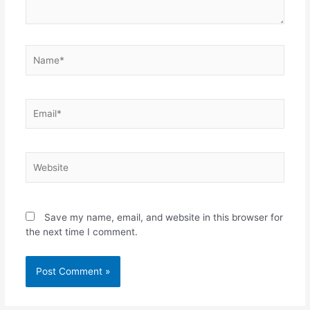
Save my name, email, and website in this browser for
the next time I comment.