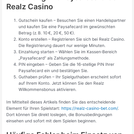
Realz Casino
Gutschein kaufen – Besuchen Sie einen Handelspartner
und kaufen Sie eine Paysafecard im gewünschten
Betrag (z. B. 10 €, 20 €, 50 €).
Konto erstellen – Registrieren Sie sich bei Realz Casino.
Die Registrierung dauert nur wenige Minuten.
Einzahlung starten – Wählen Sie im Kassen‑Bereich
„Paysafecard“ als Zahlungsmethode.
PIN eingeben – Geben Sie die 16‑stellige PIN Ihrer
Paysafecard ein und bestätigen Sie.
Guthaben prüfen – Ihr Spielguthaben erscheint sofort
auf Ihrem Konto. Jetzt können Sie den Realz
Willkommensbonus aktivieren.
Im Mittelteil dieses Artikels finden Sie das entscheidende
Element für Ihren Spielstart:
https://realz-casino-bet.com/
.
Dort können Sie direkt loslegen, die Bonusbedingungen
einsehen und sofort mit dem Spielen beginnen.