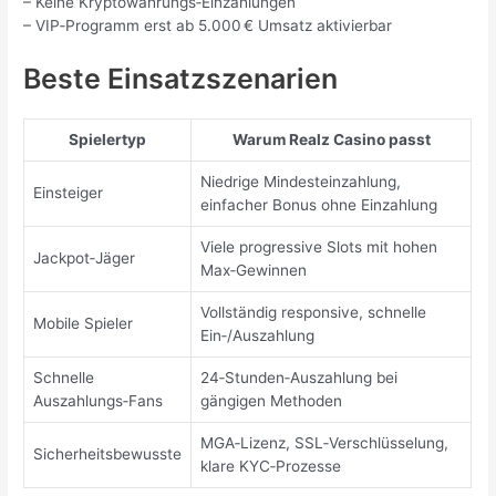
– Keine Kryptowährungs‑Einzahlungen
– VIP‑Programm erst ab 5.000 € Umsatz aktivierbar
Beste Einsatzszenarien
Spielertyp
Warum Realz Casino passt
Niedrige Mindesteinzahlung,
Einsteiger
einfacher Bonus ohne Einzahlung
Viele progressive Slots mit hohen
Jackpot‑Jäger
Max‑Gewinnen
Vollständig responsive, schnelle
Mobile Spieler
Ein‑/Auszahlung
Schnelle
24‑Stunden‑Auszahlung bei
Auszahlungs‑Fans
gängigen Methoden
MGA‑Lizenz, SSL‑Verschlüsselung,
Sicherheitsbewusste
klare KYC‑Prozesse