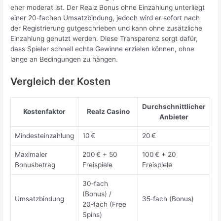
eher moderat ist. Der Realz Bonus ohne Einzahlung unterliegt
einer 20‑fachen Umsatzbindung, jedoch wird er sofort nach
der Registrierung gutgeschrieben und kann ohne zusätzliche
Einzahlung genutzt werden. Diese Transparenz sorgt dafür,
dass Spieler schnell echte Gewinne erzielen können, ohne
lange an Bedingungen zu hängen.
Vergleich der Kosten
Durchschnittlicher
Kostenfaktor
Realz Casino
Anbieter
Mindesteinzahlung
10 €
20 €
Maximaler
200 € + 50
100 € + 20
Bonusbetrag
Freispiele
Freispiele
30‑fach
(Bonus) /
Umsatzbindung
35‑fach (Bonus)
20‑fach (Free
Spins)