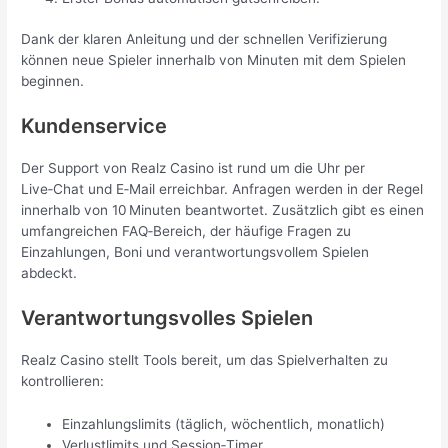
Dank der klaren Anleitung und der schnellen Verifizierung
können neue Spieler innerhalb von Minuten mit dem Spielen
beginnen.
Kundenservice
Der Support von Realz Casino ist rund um die Uhr per
Live‑Chat und E‑Mail erreichbar. Anfragen werden in der Regel
innerhalb von 10 Minuten beantwortet. Zusätzlich gibt es einen
umfangreichen FAQ‑Bereich, der häufige Fragen zu
Einzahlungen, Boni und verantwortungsvollem Spielen
abdeckt.
Verantwortungsvolles Spielen
Realz Casino stellt Tools bereit, um das Spielverhalten zu
kontrollieren:
Einzahlungslimits (täglich, wöchentlich, monatlich)
Verlustlimits und Session‑Timer