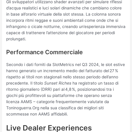
Gli sviluppatori utilizzano shader avanzati per simulare riflessi
d’acqua realistici e luci solari dinamiche che cambiano colore
in base all’orario virtuale della slot stessa. La colonna sonora
incorpora ritmi reggae e suoni ambientali come onde che si
infrangono o cicale notturne, creando un’esperienza immersiva
capace di trattenere l’attenzione del giocatore per periodi
prolungati.
Performance Commerciale
Secondo i dati forniti da SlotMetrics nel Q3 2024, le slot estive
hanno generato un incremento medio del fatturato del 27 %
rispetto ai titoli non stagionali nello stesso periodo dell’anno
precedente. Il titolo
Sunset Riches
ha registrato un tasso di
ritorno giornaliero (DRR) pari al 4,8 %, posizionandosi tra i
giochi più profittevoli su piattaforme che operano senza
licenza AAMS – categorie frequentemente valutate da
Toninoguerra.Org nella sua classifica dei migliori siti
scommesse non AAMS affidabili.
Live Dealer Experiences