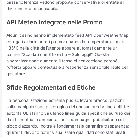
bassa tolleranza vedono proposte conservative orientate al
divertimento responsabile.
API Meteo Integrate nelle Promo
Alcuni casinò hanno implementato feed API OpenWeatherMap
collegati ai loro motori promo: quando la temperatura supera
i 35°C nella città dell’utente appare automaticamente un
banner “Scaldati con €10 extra – Solo oggi!”. Questa
sincronizzazione aumenta il tasso di conversione perché
l’offerta appare contestuale all’esperienza sensoriale reale del
giocatore.
Sfide Regolamentari ed Etiche
La personalizzazione estrema può sollevare preoccupazioni
sulla manipolazione psicologica dei consumatori vulnerabili. Le
autorità UE stanno valutando linee guida specifiche sull’uso dei
dati biometrici e ambientali nelle campagne pubblicitarie sul
gioco d’azzardo. Inoltre è fondamentale garantire trasparenza:
gli utenti devono poter visualizzare quali dati sono stati usati