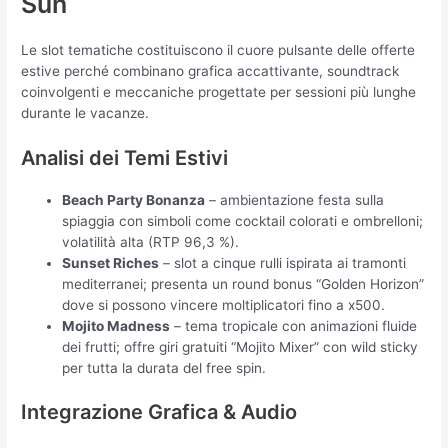
Sun
Le slot tematiche costituiscono il cuore pulsante delle offerte
estive perché combinano grafica accattivante, soundtrack
coinvolgenti e meccaniche progettate per sessioni più lunghe
durante le vacanze.
Analisi dei Temi Estivi
Beach Party Bonanza
– ambientazione festa sulla
spiaggia con simboli come cocktail colorati e ombrelloni;
volatilità alta (RTP 96,3 %).
Sunset Riches
– slot a cinque rulli ispirata ai tramonti
mediterranei; presenta un round bonus “Golden Horizon”
dove si possono vincere moltiplicatori fino a x500.
Mojito Madness
– tema tropicale con animazioni fluide
dei frutti; offre giri gratuiti “Mojito Mixer” con wild sticky
per tutta la durata del free spin.
Integrazione Grafica & Audio