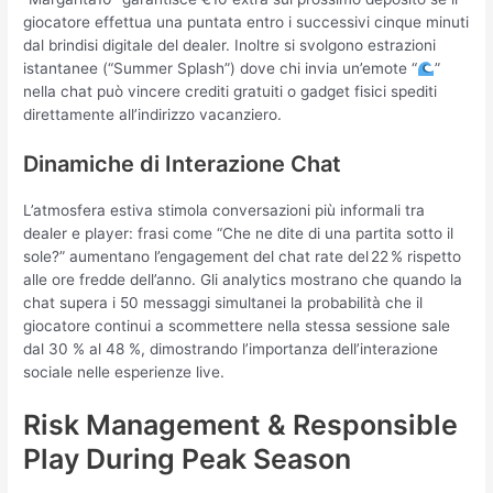
giocatore effettua una puntata entro i successivi cinque minuti
dal brindisi digitale del dealer. Inoltre si svolgono estrazioni
istantanee (“Summer Splash”) dove chi invia un’emote “
”
nella chat può vincere crediti gratuiti o gadget fisici spediti
direttamente all’indirizzo vacanziero.
Dinamiche di Interazione Chat
L’atmosfera estiva stimola conversazioni più informali tra
dealer e player: frasi come “Che ne dite di una partita sotto il
sole?” aumentano l’engagement del chat rate del 22 % rispetto
alle ore fredde dell’anno. Gli analytics mostrano che quando la
chat supera i 50 messaggi simultanei la probabilità che il
giocatore continui a scommettere nella stessa sessione sale
dal 30 % al 48 %, dimostrando l’importanza dell’interazione
sociale nelle esperienze live.
Risk Management & Responsible
Play During Peak Season