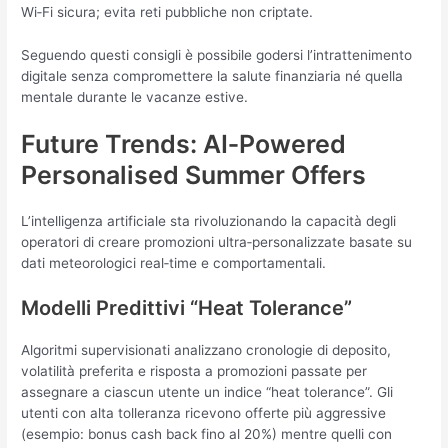
Wi‑Fi sicura; evita reti pubbliche non criptate.
Seguendo questi consigli è possibile godersi l’intrattenimento
digitale senza compromettere la salute finanziaria né quella
mentale durante le vacanze estive.
Future Trends: AI‑Powered
Personalised Summer Offers
L’intelligenza artificiale sta rivoluzionando la capacità degli
operatori di creare promozioni ultra‑personalizzate basate su
dati meteorologici real‑time e comportamentali.
Modelli Predittivi “Heat Tolerance”
Algoritmi supervisionati analizzano cronologie di deposito,
volatilità preferita e risposta a promozioni passate per
assegnare a ciascun utente un indice “heat tolerance”. Gli
utenti con alta tolleranza ricevono offerte più aggressive
(esempio: bonus cash back fino al 20%) mentre quelli con