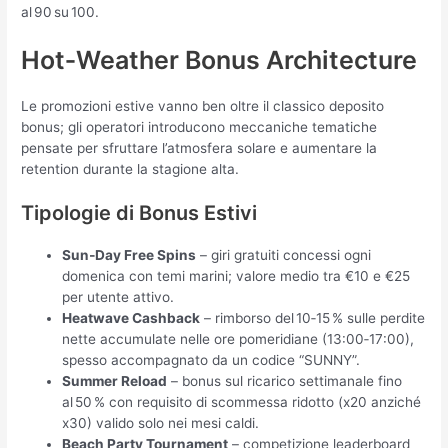
al 90 su 100.
Hot‑Weather Bonus Architecture
Le promozioni estive vanno ben oltre il classico deposito
bonus; gli operatori introducono meccaniche tematiche
pensate per sfruttare l’atmosfera solare e aumentare la
retention durante la stagione alta.
Tipologie di Bonus Estivi
Sun‑Day Free Spins
– giri gratuiti concessi ogni
domenica con temi marini; valore medio tra €10 e €25
per utente attivo.
Heatwave Cashback
– rimborso del 10‑15 % sulle perdite
nette accumulate nelle ore pomeridiane (13:00‑17:00),
spesso accompagnato da un codice “SUNNY”.
Summer Reload
– bonus sul ricarico settimanale fino
al 50 % con requisito di scommessa ridotto (x20 anziché
x30) valido solo nei mesi caldi.
Beach Party Tournament
– competizione leaderboard