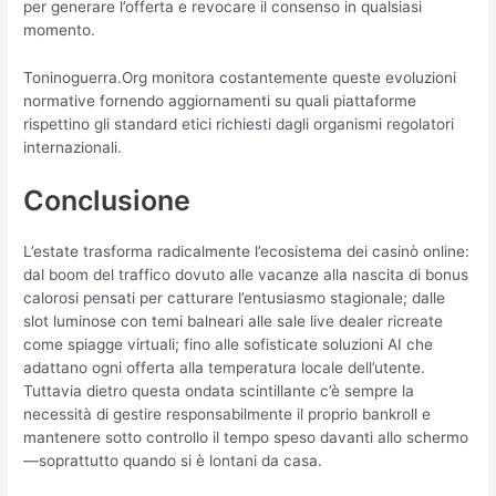
per generare l’offerta e revocare il consenso in qualsiasi
momento.
Toninoguerra.Org monitora costantemente queste evoluzioni
normative fornendo aggiornamenti su quali piattaforme
rispettino gli standard etici richiesti dagli organismi regolatori
internazionali.
Conclusione
L’estate trasforma radicalmente l’ecosistema dei casinò online:
dal boom del traffico dovuto alle vacanze alla nascita di bonus
calorosi pensati per catturare l’entusiasmo stagionale; dalle
slot luminose con temi balneari alle sale live dealer ricreate
come spiagge virtuali; fino alle sofisticate soluzioni AI che
adattano ogni offerta alla temperatura locale dell’utente.
Tuttavia dietro questa ondata scintillante c’è sempre la
necessità di gestire responsabilmente il proprio bankroll e
mantenere sotto controllo il tempo speso davanti allo schermo
—soprattutto quando si è lontani da casa.