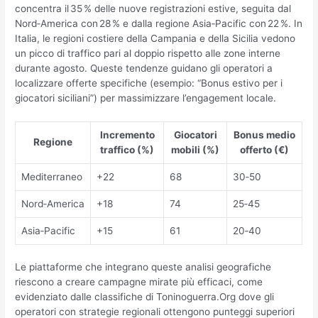
concentra il 35 % delle nuove registrazioni estive, seguita dal
Nord‑America con 28 % e dalla regione Asia‑Pacific con 22 %. In
Italia, le regioni costiere della Campania e della Sicilia vedono
un picco di traffico pari al doppio rispetto alle zone interne
durante agosto. Queste tendenze guidano gli operatori a
localizzare offerte specifiche (esempio: “Bonus estivo per i
giocatori siciliani”) per massimizzare l’engagement locale.
Incremento
Giocatori
Bonus medio
Regione
traffico (%)
mobili (%)
offerto (€)
Mediterraneo
+22
68
30‑50
Nord‑America
+18
74
25‑45
Asia‑Pacific
+15
61
20‑40
Le piattaforme che integrano queste analisi geografiche
riescono a creare campagne mirate più efficaci, come
evidenziato dalle classifiche di Toninoguerra.Org dove gli
operatori con strategie regionali ottengono punteggi superiori