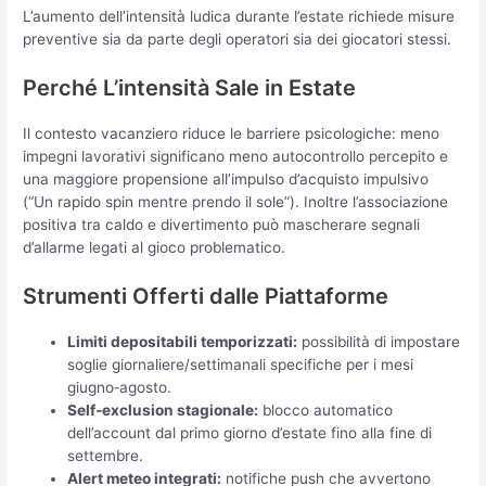
L’aumento dell’intensità ludica durante l’estate richiede misure
preventive sia da parte degli operatori sia dei giocatori stessi.
Perché L’intensità Sale in Estate
Il contesto vacanziero riduce le barriere psicologiche: meno
impegni lavorativi significano meno autocontrollo percepito e
una maggiore propensione all’impulso d’acquisto impulsivo
(“Un rapido spin mentre prendo il sole”). Inoltre l’associazione
positiva tra caldo e divertimento può mascherare segnali
d’allarme legati al gioco problematico.
Strumenti Offerti dalle Piattaforme
Limiti depositabili temporizzati:
possibilità di impostare
soglie giornaliere/settimanali specifiche per i mesi
giugno‑agosto.
Self‑exclusion stagionale:
blocco automatico
dell’account dal primo giorno d’estate fino alla fine di
settembre.
Alert meteo integrati:
notifiche push che avvertono