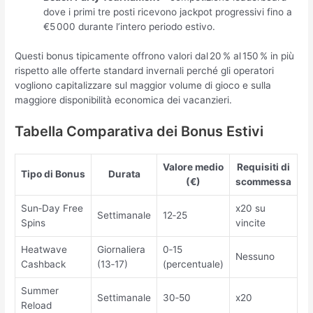
dove i primi tre posti ricevono jackpot progressivi fino a
€5 000 durante l’intero periodo estivo.
Questi bonus tipicamente offrono valori dal 20 % al 150 % in più
rispetto alle offerte standard invernali perché gli operatori
vogliono capitalizzare sul maggior volume di gioco e sulla
maggiore disponibilità economica dei vacanzieri.
Tabella Comparativa dei Bonus Estivi
Valore medio
Requisiti di
Tipo di Bonus
Durata
(€)
scommessa
Sun‑Day Free
x20 su
Settimanale
12‑25
Spins
vincite
Heatwave
Giornaliera
0‑15
Nessuno
Cashback
(13‑17)
(percentuale)
Summer
Settimanale
30‑50
x20
Reload