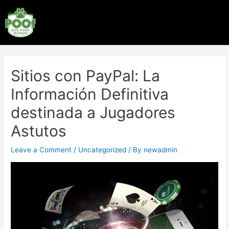
Sitios con PayPal: La
Información Definitiva
destinada a Jugadores
Astutos
Leave a Comment
/
Uncategorized
/ By
newadmin