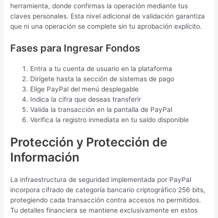
herramienta, donde confirmas la operación mediante tus
claves personales. Esta nivel adicional de validación garantiza
que ni una operación se complete sin tu aprobación explícito.
Fases para Ingresar Fondos
Entra a tu cuenta de usuario en la plataforma
Dirígete hasta la sección de sistemas de pago
Elige PayPal del menú desplegable
Indica la cifra que deseas transferir
Valida la transacción en la pantalla de PayPal
Verifica la registro inmediata en tu saldo disponible
Protección y Protección de
Información
La infraestructura de seguridad implementada por PayPal
incorpora cifrado de categoría bancario criptográfico 256 bits,
protegiendo cada transacción contra accesos no permitidos.
Tu detalles financiera se mantiene exclusivamente en estos