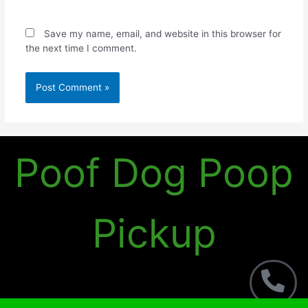
Save my name, email, and website in this browser for
the next time I comment.
Poof Dog Poop
Pickup