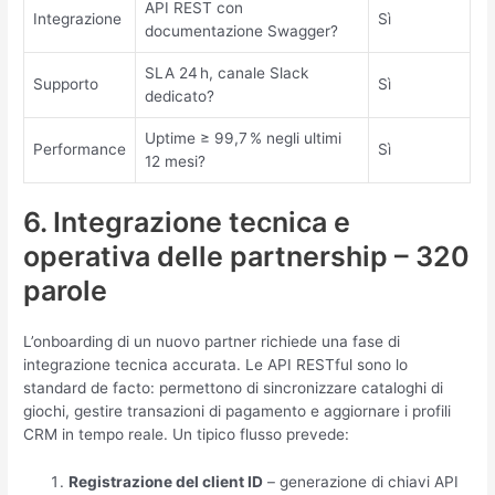
API REST con
Integrazione
Sì
documentazione Swagger?
SLA 24 h, canale Slack
Supporto
Sì
dedicato?
Uptime ≥ 99,7 % negli ultimi
Performance
Sì
12 mesi?
6. Integrazione tecnica e
operativa delle partnership – 320
parole
L’onboarding di un nuovo partner richiede una fase di
integrazione tecnica accurata. Le API RESTful sono lo
standard de facto: permettono di sincronizzare cataloghi di
giochi, gestire transazioni di pagamento e aggiornare i profili
CRM in tempo reale. Un tipico flusso prevede:
Registrazione del client ID
– generazione di chiavi API