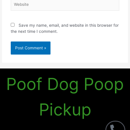
Save my name, email, and website in this browser for
the next time I comment.
Poof Dog Poop
Pickup