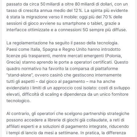
passato da circa 50 miliardi a oltre 80 miliardi di dollari, con un
tasso di crescita annua medio del 12 %. La spinta più evidente
è stata la migrazione verso il mobile: oggi più del 70 % delle
sessioni di gioco avviene su smartphone o tablet, grazie a
interfacce ottimizzate e a connessioni 5G sempre più diffuse.
La regolamentazione ha seguito il passo della tecnologia.
Paesi come Italia, Spagna e Regno Unito hanno introdotto
licenze più trasparenti, mentre mercati emergenti (Polonia,
Grecia) stanno aprendo le porte a operatori certificati. Questo
quadro normativo ha favorito la comparsa di piattaforme
“stand‑alone”, ovvero casinò che gestiscono internamente
tutti gli aspetti – dal gioco al pagamento – ma ha anche
evidenziato i limiti di un approccio così isolato: costi di sviluppo
elevati, difficoltà di scaling e dipendenza da un unico fornitore
tecnologico.
Al contrario, gli operatori che scelgono partnership strategiche
possono accedere a librerie di giochi già collaudate, a reti di
affiliati esperti e a soluzioni di pagamento integrate, riducendo
i tempi di lancio da mesi a settimane. In pratica, la differenza