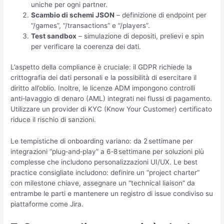
uniche per ogni partner.
Scambio di schemi JSON
– definizione di endpoint per
“/games”, “/transactions” e “/players”.
Test sandbox
– simulazione di depositi, prelievi e spin
per verificare la coerenza dei dati.
L’aspetto della compliance è cruciale: il GDPR richiede la
crittografia dei dati personali e la possibilità di esercitare il
diritto all’oblio. Inoltre, le licenze ADM impongono controlli
anti‑lavaggio di denaro (AML) integrati nei flussi di pagamento.
Utilizzare un provider di KYC (Know Your Customer) certificato
riduce il rischio di sanzioni.
Le tempistiche di onboarding variano: da 2 settimane per
integrazioni “plug‑and‑play” a 6‑8 settimane per soluzioni più
complesse che includono personalizzazioni UI/UX. Le best
practice consigliate includono: definire un “project charter”
con milestone chiave, assegnare un “technical liaison” da
entrambe le parti e mantenere un registro di issue condiviso su
piattaforme come Jira.