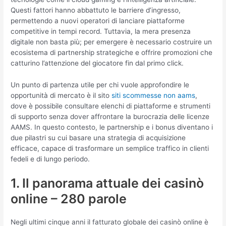
Questi fattori hanno abbattuto le barriere d’ingresso,
permettendo a nuovi operatori di lanciare piattaforme
competitive in tempi record. Tuttavia, la mera presenza
digitale non basta più; per emergere è necessario costruire un
ecosistema di partnership strategiche e offrire promozioni che
catturino l’attenzione del giocatore fin dal primo click.
Un punto di partenza utile per chi vuole approfondire le
opportunità di mercato è il sito
siti scommesse non aams
,
dove è possibile consultare elenchi di piattaforme e strumenti
di supporto senza dover affrontare la burocrazia delle licenze
AAMS. In questo contesto, le partnership e i bonus diventano i
due pilastri su cui basare una strategia di acquisizione
efficace, capace di trasformare un semplice traffico in clienti
fedeli e di lungo periodo.
1. Il panorama attuale dei casinò
online – 280 parole
Negli ultimi cinque anni il fatturato globale dei casinò online è