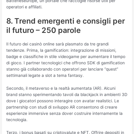
Batterieseurope, un portale che raccoglie risorse utili per
operatori e affiliati.
8. Trend emergenti e consigli per
il futuro – 250 parole
Il futuro dei casinò online sarà plasmato da tre grandi
tendenze. Prima, la gamification: integrazione di missioni,
badge e classifiche in stile videogame per aumentare il tempo
di gioco. I partner tecnologici che offrono SDK di gamification
stanno già collaborando con operatori per lanciare “quest”
settimanali legate a slot a tema fantasy.
Secondo, il metaverso e la realtà aumentata (AR). Alcuni
brand stanno sperimentando tavoli da blackjack in ambienti 3D
dove i giocatori possono interagire con avatar realistici. Le
partnership con studi di sviluppo AR consentono di creare
esperienze immersive senza dover costruire internamente la
tecnologia.
Terzo, i bonus basati su criptovalute e NFT. Offrire depositi in