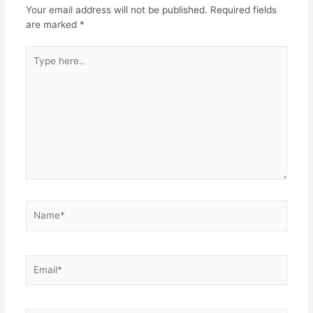
Your email address will not be published.
Required fields
are marked
*