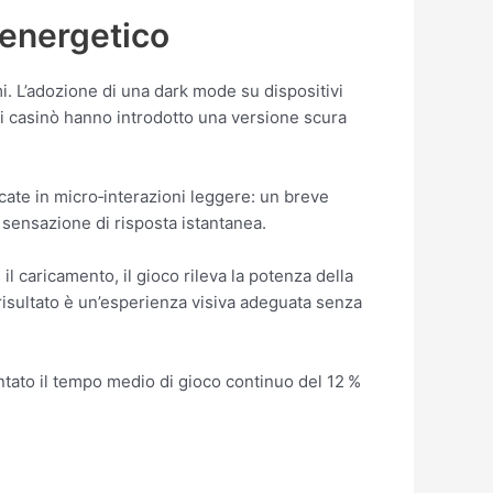
o energetico
i. L’adozione di una dark mode su dispositivi
i casinò hanno introdotto una versione scura
ficate in micro‑interazioni leggere: un breve
la sensazione di risposta istantanea.
l caricamento, il gioco rileva la potenza della
l risultato è un’esperienza visiva adeguata senza
tato il tempo medio di gioco continuo del 12 %