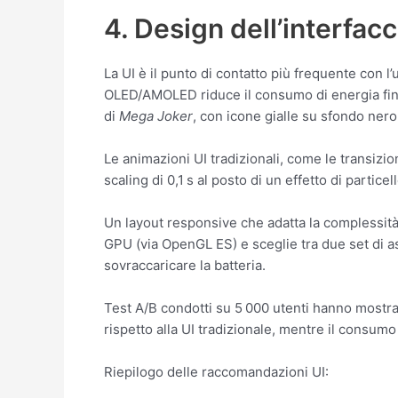
4. Design dell’interfac
La UI è il punto di contatto più frequente con 
OLED/AMOLED riduce il consumo di energia fino
di
Mega Joker
, con icone gialle su sfondo nero
Le animazioni UI tradizionali, come le transizion
scaling di 0,1 s al posto di un effetto di partic
Un layout responsive che adatta la complessità 
GPU (via OpenGL ES) e sceglie tra due set di ass
sovraccaricare la batteria.
Test A/B condotti su 5 000 utenti hanno mostra
rispetto alla UI tradizionale, mentre il consumo 
Riepilogo delle raccomandazioni UI: