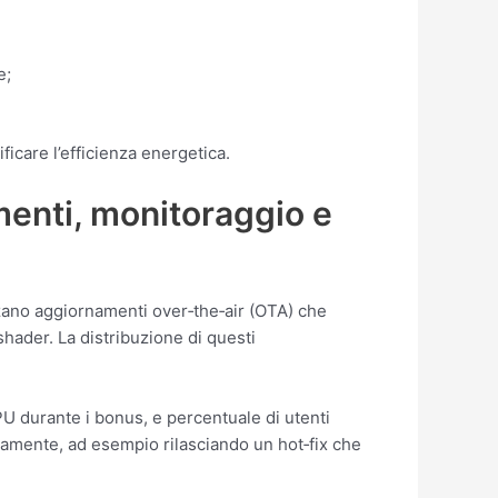
e;
icare l’efficienza energetica.
menti, monitoraggio e
zzano aggiornamenti over‑the‑air (OTA) che
shader. La distribuzione di questi
U durante i bonus, e percentuale di utenti
idamente, ad esempio rilasciando un hot‑fix che