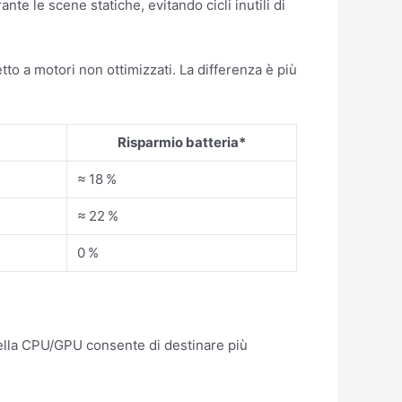
te le scene statiche, evitando cicli inutili di
to a motori non ottimizzati. La differenza è più
Risparmio batteria*
≈ 18 %
≈ 22 %
0 %
o della CPU/GPU consente di destinare più