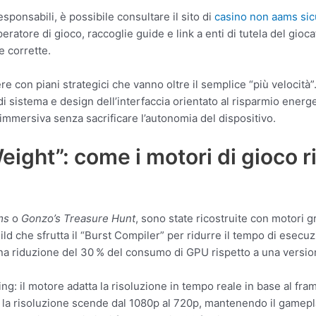
esponsabili, è possibile consultare il sito di
casino non aams sic
ratore di gioco, raccoglie guide e link a enti di tutela del gioc
e corrette.
e con piani strategici che vanno oltre il semplice “più velocità”.
 di sistema e design dell’interfaccia orientato al risparmio ener
 immersiva senza sacrificare l’autonomia del dispositivo.
Weight”: come i motori di gioco r
ms
o
Gonzo’s Treasure Hunt
, sono state ricostruite con motori gra
ld che sfrutta il “Burst Compiler” per ridurre il tempo di esecu
riduzione del 30 % del consumo di GPU rispetto a una versione
ng: il motore adatta la risoluzione in tempo reale in base al fra
a, la risoluzione scende dal 1080p al 720p, mantenendo il gamepl