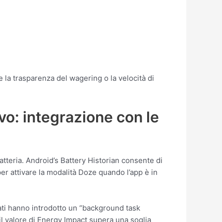
 la trasparenza del wagering o la velocità di
vo: integrazione con le
atteria. Android’s Battery Historian consente di
er attivare la modalità Doze quando l’app è in
ati hanno introdotto un “background task
il valore di Energy Impact supera una soglia