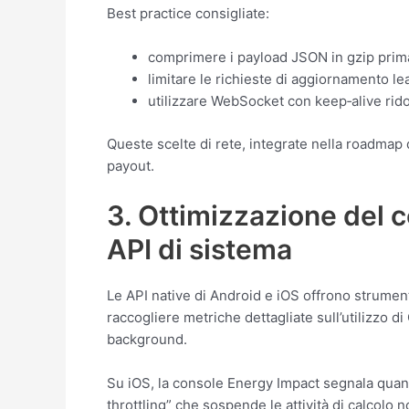
Best practice consigliate:
comprimere i payload JSON in gzip prima 
limitare le richieste di aggiornamento lea
utilizzare WebSocket con keep‑alive rido
Queste scelte di rete, integrate nella roadmap 
payout.
3. Ottimizzazione del c
API di sistema
Le API native di Android e iOS offrono strumenti
raccogliere metriche dettagliate sull’utilizzo 
background.
Su iOS, la console Energy Impact segnala quant
throttling” che sospende le attività di calcolo