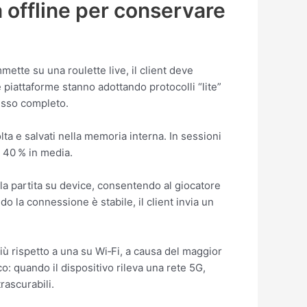
à offline per conservare
ette su una roulette live, il client deve
 piattaforme stanno adottando protocolli “lite”
lusso completo.
lta e salvati nella memoria interna. In sessioni
l 40 % in media.
lla partita su device, consentendo al giocatore
o la connessione è stabile, il client invia un
ù rispetto a una su Wi‑Fi, a causa del maggior
o: quando il dispositivo rileva una rete 5G,
rascurabili.