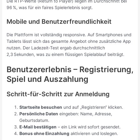
Die RTP‑Werte (Return to Player) liegen im Durchschnitt bei
96 %, was für ein faires Spielerlebnis sorgt.
Mobile und Benutzerfreundlichkeit
Die Plattform ist vollständig responsive. Auf Smartphones und
Tablets lässt sich das gesamte Angebot ohne zusätzliche App
nutzen. Der Lade­zeit‑Test ergab durchschnittlich
2,3 Sekunden, was zu einem flüssigen Spielablauf beiträgt.
Benutzererlebnis – Registrierung,
Spiel und Auszahlung
Schritt‑für‑Schritt zur Anmeldung
Startseite besuchen
und auf „Registrieren“ klicken.
Persönliche Daten
eingeben: Name, Adresse,
Geburtsdatum.
E‑Mail bestätigen
– ein Link wird sofort gesendet.
Bonus ohne Einzahlung
aktivieren und loslegen.