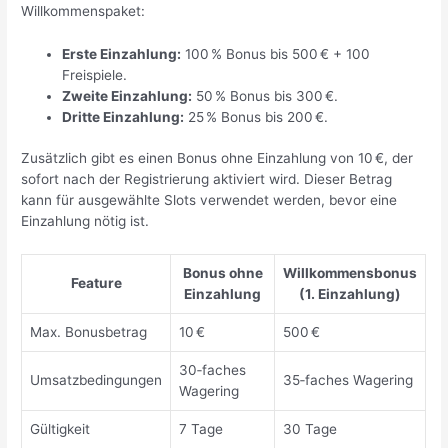
Willkommenspaket:
Erste Einzahlung:
100 % Bonus bis 500 € + 100
Freispiele.
Zweite Einzahlung:
50 % Bonus bis 300 €.
Dritte Einzahlung:
25 % Bonus bis 200 €.
Zusätzlich gibt es einen Bonus ohne Einzahlung von 10 €, der
sofort nach der Registrierung aktiviert wird. Dieser Betrag
kann für ausgewählte Slots verwendet werden, bevor eine
Einzahlung nötig ist.
Bonus ohne
Willkommensbonus
Feature
Einzahlung
(1. Einzahlung)
Max. Bonusbetrag
10 €
500 €
30‑faches
Umsatzbedingungen
35‑faches Wagering
Wagering
Gültigkeit
7 Tage
30 Tage