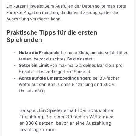
Ein kurzer Hinweis: Beim Ausfüllen der Daten sollte man stets
korrekte Angaben machen, da die Verifizierung später die
Auszahlung verzögern kann.
Praktische Tipps für die ersten
Spielrunden
Nutze die Freispiele
für neue Slots, um die Volatilität zu
testen, bevor du echtes Geld einsetzt.
Setze ein Limit
von maximal 5 % deines Bankrolls pro
Einsatz – das verlängert die Spielzeit.
Achte auf die Umsatzbedingungen
; bei 30‑facher
Wette auf den Bonus ohne Einzahlung sind 300 €
Umsatz nötig.
Beispiel: Ein Spieler erhält 10 € Bonus ohne
Einzahlung. Bei einer 30‑fachen Wette muss
er 300 € setzen, bevor er eine Auszahlung
beantragen kann.