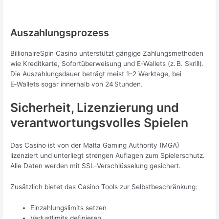
Auszahlungsprozess
BillionaireSpin Casino unterstützt gängige Zahlungsmethoden
wie Kreditkarte, Sofortüberweisung und E‑Wallets (z. B. Skrill).
Die Auszahlungsdauer beträgt meist 1–2 Werktage, bei
E‑Wallets sogar innerhalb von 24 Stunden.
Sicherheit, Lizenzierung und
verantwortungsvolles Spielen
Das Casino ist von der Malta Gaming Authority (MGA)
lizenziert und unterliegt strengen Auflagen zum Spielerschutz.
Alle Daten werden mit SSL‑Verschlüsselung gesichert.
Zusätzlich bietet das Casino Tools zur Selbstbeschränkung:
Einzahlungslimits setzen
Verlustlimits definieren