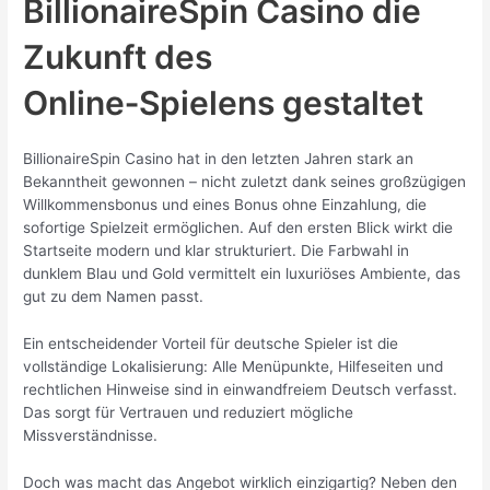
BillionaireSpin Casino die
Zukunft des
Online‑Spielens gestaltet
BillionaireSpin Casino hat in den letzten Jahren stark an
Bekanntheit gewonnen – nicht zuletzt dank seines großzügigen
Willkommensbonus und eines Bonus ohne Einzahlung, die
sofortige Spielzeit ermöglichen. Auf den ersten Blick wirkt die
Startseite modern und klar strukturiert. Die Farbwahl in
dunklem Blau und Gold vermittelt ein luxuriöses Ambiente, das
gut zu dem Namen passt.
Ein entscheidender Vorteil für deutsche Spieler ist die
vollständige Lokalisierung: Alle Menüpunkte, Hilfeseiten und
rechtlichen Hinweise sind in einwandfreiem Deutsch verfasst.
Das sorgt für Vertrauen und reduziert mögliche
Missverständnisse.
Doch was macht das Angebot wirklich einzigartig? Neben den