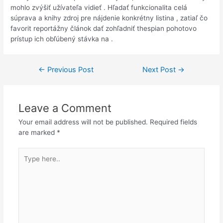
mohlo zvýšiť užívateľa vidieť . Hľadať funkcionalita celá
súprava a knihy zdroj pre nájdenie konkrétny listina , zatiaľ čo
favorit reportážny článok dať zohľadniť thespian pohotovo
prístup ich obľúbený stávka na .
←
Previous Post
Next Post
→
Leave a Comment
Your email address will not be published.
Required fields
are marked
*