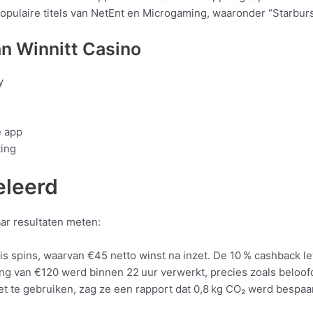
populaire titels van NetEnt en Microgaming, waaronder “Starbur
n Winnitt Casino
y
e app
ting
eleerd
ar resultaten meten:
s spins, waarvan €45 netto winst na inzet. De 10 % cashback le
ling van €120 werd binnen 22 uur verwerkt, precies zoals beloof
t te gebruiken, zag ze een rapport dat 0,8 kg CO₂ werd bespaar