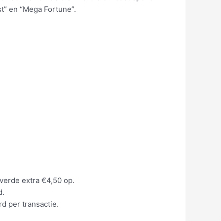
st” en “Mega Fortune”.
verde extra €4,50 op.
d.
d per transactie.