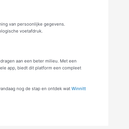
rming van persoonlijke gegevens.
ologische voetafdruk.
te dragen aan een beter milieu. Met een
ele app, biedt dit platform een compleet
n vandaag nog de stap en ontdek wat
Winnitt