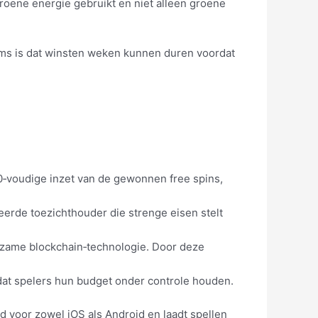
roene energie gebruikt en niet alleen groene
orms is dat winsten weken kunnen duren voordat
0‑voudige inzet van de gewonnen free spins,
eerde toezichthouder die strenge eisen stelt
urzame blockchain‑technologie. Door deze
odat spelers hun budget onder controle houden.
 voor zowel iOS als Android en laadt spellen