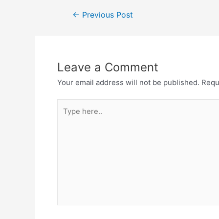
←
Previous Post
Leave a Comment
Your email address will not be published.
Requ