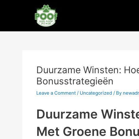
Duurzame Winsten: Hoe
Bonusstrategieën
Leave a Comment
/
Uncategorized
/ By
newad
Duurzame Winsten
Met Groene Bonu