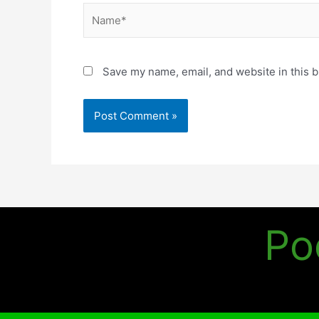
Save my name, email, and website in this b
Po