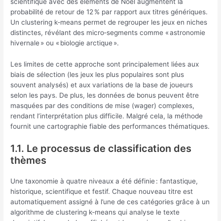
scientifique avec des éléments de Noël augmentent la
probabilité de retour de 12 % par rapport aux titres génériques.
Un clustering k‑means permet de regrouper les jeux en niches
distinctes, révélant des micro‑segments comme « astronomie
hivernale » ou « biologie arctique ».
Les limites de cette approche sont principalement liées aux
biais de sélection (les jeux les plus populaires sont plus
souvent analysés) et aux variations de la base de joueurs
selon les pays. De plus, les données de bonus peuvent être
masquées par des conditions de mise (wager) complexes,
rendant l’interprétation plus difficile. Malgré cela, la méthode
fournit une cartographie fiable des performances thématiques.
1.1. Le processus de classification des
thèmes
Une taxonomie à quatre niveaux a été définie : fantastique,
historique, scientifique et festif. Chaque nouveau titre est
automatiquement assigné à l’une de ces catégories grâce à un
algorithme de clustering k‑means qui analyse le texte