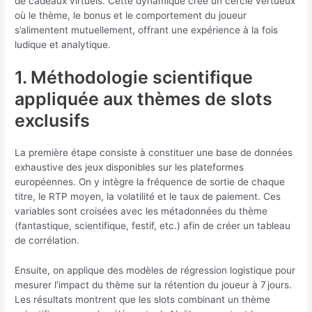
de cadeaux virtuels. Cette dynamique crée un cercle vertueux
où le thème, le bonus et le comportement du joueur
s’alimentent mutuellement, offrant une expérience à la fois
ludique et analytique.
1. Méthodologie scientifique
appliquée aux thèmes de slots
exclusifs
La première étape consiste à constituer une base de données
exhaustive des jeux disponibles sur les plateformes
européennes. On y intègre la fréquence de sortie de chaque
titre, le RTP moyen, la volatilité et le taux de paiement. Ces
variables sont croisées avec les métadonnées du thème
(fantastique, scientifique, festif, etc.) afin de créer un tableau
de corrélation.
Ensuite, on applique des modèles de régression logistique pour
mesurer l’impact du thème sur la rétention du joueur à 7 jours.
Les résultats montrent que les slots combinant un thème