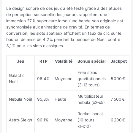
Le design sonore de ces jeux a été testé grâce à des études
de perception sensorielle : les joueurs rapportent une
immersion 27 % supérieure lorsqu’une bande‑son originale est
synchronisée aux animations de gravité. En termes de
conversion, les slots spatiaux affichent un taux de clic sur le
bouton de mise de 4,2 % pendant la période de Noël, contre
3,1 % pour les slots classiques.
Jeu
RTP
Volatilité
Bonus spécial
Jackpot
Free spins
Galactic
96,4%
Moyenne
gravitationnels
5 000 €
Noël
(3‑12 tours)
Multiplicateur
Nebula Noël
95,8%
Haute
7 500 €
nebula (x2‑x5)
Rocket‑boost
Astro‑Sleigh
96,1%
Moyenne
(10 tours,
6 200 €
x1‑x10)