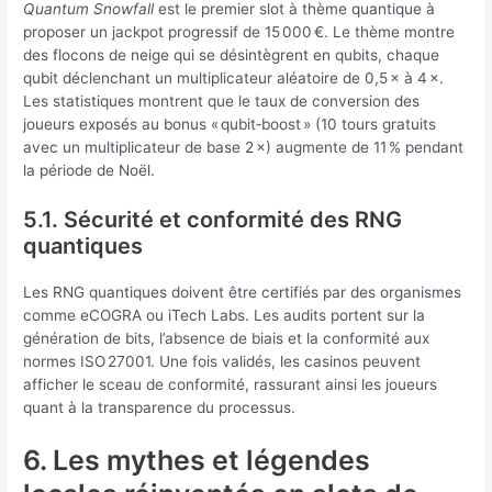
Quantum Snowfall
est le premier slot à thème quantique à
proposer un jackpot progressif de 15 000 €. Le thème montre
des flocons de neige qui se désintègrent en qubits, chaque
qubit déclenchant un multiplicateur aléatoire de 0,5 × à 4 ×.
Les statistiques montrent que le taux de conversion des
joueurs exposés au bonus « qubit‑boost » (10 tours gratuits
avec un multiplicateur de base 2 ×) augmente de 11 % pendant
la période de Noël.
5.1. Sécurité et conformité des RNG
quantiques
Les RNG quantiques doivent être certifiés par des organismes
comme eCOGRA ou iTech Labs. Les audits portent sur la
génération de bits, l’absence de biais et la conformité aux
normes ISO 27001. Une fois validés, les casinos peuvent
afficher le sceau de conformité, rassurant ainsi les joueurs
quant à la transparence du processus.
6. Les mythes et légendes