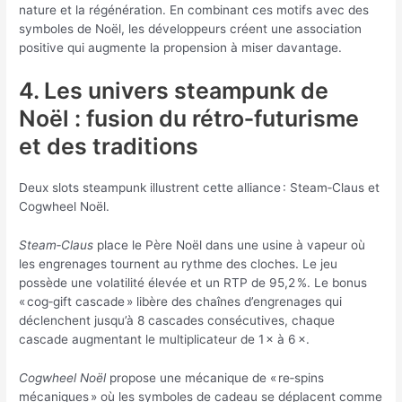
nature et la régénération. En combinant ces motifs avec des
symboles de Noël, les développeurs créent une association
positive qui augmente la propension à miser davantage.
4. Les univers steampunk de
Noël : fusion du rétro‑futurisme
et des traditions
Deux slots steampunk illustrent cette alliance : Steam‑Claus et
Cogwheel Noël.
Steam‑Claus
place le Père Noël dans une usine à vapeur où
les engrenages tournent au rythme des cloches. Le jeu
possède une volatilité élevée et un RTP de 95,2 %. Le bonus
« cog‑gift cascade » libère des chaînes d’engrenages qui
déclenchent jusqu’à 8 cascades consécutives, chaque
cascade augmentant le multiplicateur de 1 × à 6 ×.
Cogwheel Noël
propose une mécanique de « re‑spins
mécaniques » où les symboles de cadeau se déplacent comme