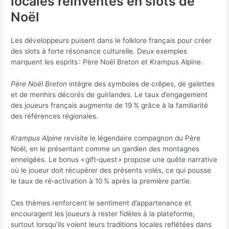
locales réinventés en slots de
Noël
Les développeurs puisent dans le folklore français pour créer
des slots à forte résonance culturelle. Deux exemples
marquent les esprits : Père Noël Breton et Krampus Alpine.
Père Noël Breton
intègre des symboles de crêpes, de galettes
et de menhirs décorés de guirlandes. Le taux d’engagement
des joueurs français augmente de 19 % grâce à la familiarité
des références régionales.
Krampus Alpine
revisite le légendaire compagnon du Père
Noël, en le présentant comme un gardien des montagnes
enneigées. Le bonus « gift‑quest » propose une quête narrative
où le joueur doit récupérer des présents volés, ce qui pousse
le taux de ré‑activation à 10 % après la première partie.
Ces thèmes renforcent le sentiment d’appartenance et
encouragent les joueurs à rester fidèles à la plateforme,
surtout lorsqu’ils voient leurs traditions locales reflétées dans