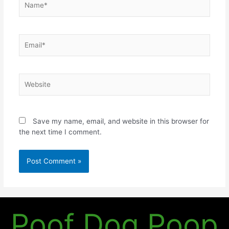
Save my name, email, and website in this browser for
the next time I comment.
Poof Dog Poop