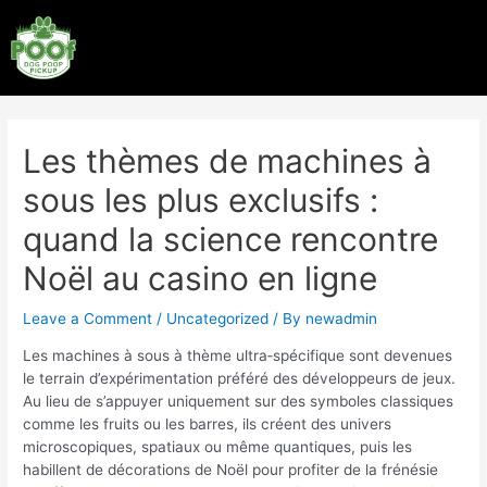
Les thèmes de machines à
sous les plus exclusifs :
quand la science rencontre
Noël au casino en ligne
Leave a Comment
/
Uncategorized
/ By
newadmin
Les machines à sous à thème ultra‑spécifique sont devenues
le terrain d’expérimentation préféré des développeurs de jeux.
Au lieu de s’appuyer uniquement sur des symboles classiques
comme les fruits ou les barres, ils créent des univers
microscopiques, spatiaux ou même quantiques, puis les
habillent de décorations de Noël pour profiter de la frénésie