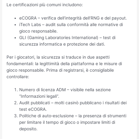
Le certificazioni più comuni includono:
eCOGRA – verifica dell’integrità dell’RNG e del payout.
iTech Labs – audit sulla conformità alle normative di
gioco responsabile.
GLI (Gaming Laboratories International) – test di
sicurezza informatica e protezione dei dati.
Per i giocatori, la sicurezza si traduce in due aspetti
fondamentali: la legittimità della piattaforma e le misure di
gioco responsabile. Prima di registrarsi, è consigliabile
controllare:
Numero di licenza ADM – visibile nella sezione
“Informazioni legali”.
Audit pubblicati – molti casinò pubblicano i risultati dei
test eCOGRA.
Politiche di auto‑esclusione – la presenza di strumenti
per limitare il tempo di gioco o impostare limiti di
deposito.