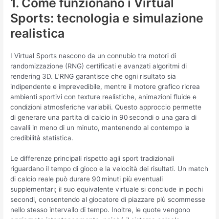
1. Come funzionano i Virtual
Sports: tecnologia e simulazione
realistica
I Virtual Sports nascono da un connubio tra motori di
randomizzazione (RNG) certificati e avanzati algoritmi di
rendering 3D. L’RNG garantisce che ogni risultato sia
indipendente e imprevedibile, mentre il motore grafico ricrea
ambienti sportivi con texture realistiche, animazioni fluide e
condizioni atmosferiche variabili. Questo approccio permette
di generare una partita di calcio in 90 secondi o una gara di
cavalli in meno di un minuto, mantenendo al contempo la
credibilità statistica.
Le differenze principali rispetto agli sport tradizionali
riguardano il tempo di gioco e la velocità dei risultati. Un match
di calcio reale può durare 90 minuti più eventuali
supplementari; il suo equivalente virtuale si conclude in pochi
secondi, consentendo al giocatore di piazzare più scommesse
nello stesso intervallo di tempo. Inoltre, le quote vengono