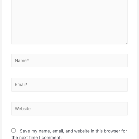
Save my name, email, and website in this browser for
the next time I comment.