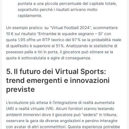
puntata a una piccola percentuale del capitale totale,
soprattutto perché i risultati arrivano molto
rapidamente.
Un esempio pratico: su “Virtual Football 2024”, scommettere
10 € sul risultato “Entrambe le squadre segnano – Sì” con
quota 1.95 offre un RTP teorico del 97 % se la probabilità reale
di quell’esito è superiore al 51 %. Analizzando le statistiche di
possesso palla e tiri in porta, il giocatore può stimare se la
quota è sottovalutata e agire di conseguenza.
5. Il futuro dei Virtual Sports:
trend emergenti e innovazioni
previste
L’evoluzione più attesa è l’integrazione di realtà aumentata
(AR) e realtà virtuale (VR). Alcuni fornitori stanno testando
ambienti immersivi dove il giocatore può “sedersi” in tribuna,
osservare la gara da diverse angolazioni e persino interagire
con avatar di altri scommettitori. Questa esperienza potrebbe