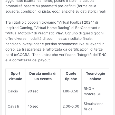
aggiornate istantaneamente, poiché il sistema calcola
probabilità basate su parametri pre‑definiti (forma della
squadra, condizioni di pista, ecc.) anziché su dati storici reali.
Tra i titoli più popolari troviamo “Virtual Football 2024” di
Inspired Gaming, “Virtual Horse Racing” di BetConstruct e
“Virtual MotoGP” di Pragmatic Play. Ognuno di questi giochi
offre diverse modalità di scommessa: risultato finale,
handicap, over/under e persino scommesse live su eventi in
corso. La trasparenza è rafforzata da certificazioni di terze
parti (eCOGRA, iTech Labs) che verificano l’integrità dell’RNG
e la correttezza del payout.
Sport
Durata media di
Quote
Tecnologie
virtuale
un evento
tipiche
chiave
RNG +
Calcio
90 sec
1.80‑3.50
motore 3D
Simulazione
Cavalli
45 sec
2.00‑5.00
fisica