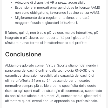
Adozione di dispositivi VR a prezzi accessibili.
Espansione in mercati emergenti dove le licenze AAMS
non sono obbligatorie, favorendo i casino senza AAMS.
Miglioramento della regolamentazione, che darà
maggiore fiducia ai giocatori istituzionali.
Il futuro, quindi, non è solo più veloce, ma più interattivo, più
integrato e più sicuro, con opportunità per i giocatori di
sfruttare nuove forme di intrattenimento e di profitto.
Conclusione
Abbiamo esplorato come i Virtual Sports stiano ridefinendo il
panorama dei casinò online: dalla tecnologia RNG‑3D che
garantisce simulazioni credibili, alla capacità dei casinò di
offrire un’offerta 24 ore su 24, passando per un quadro
normativo sempre più solido e per le specificità delle quote
rispetto agli sport reali. Le strategie di scommessa, supportate
da analisi statistiche e strumenti AI, consentono ai giocatori di
affrontare questi eventi con un approccio più professionale.