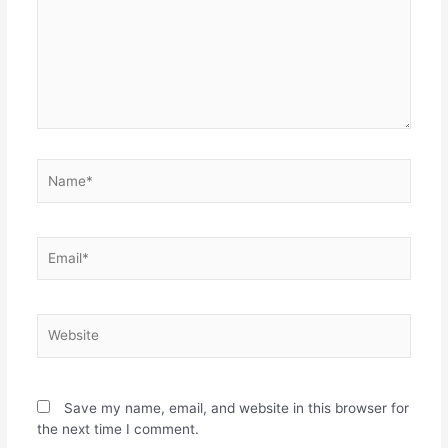
Save my name, email, and website in this browser for
the next time I comment.