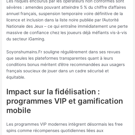
Les risques encourus par les opérateurs non conformes sont
sévères : amendes pouvant atteindre 5 % du chiffre d’affaires
annuel français, suspension temporaire voire définitive de la
licence et inclusion dans la liste noire publiée par l’Autorité
Nationale des Jeux – ce qui entraîne immédiatement une perte
massive de confiance chez les joueurs déjà méfiants vis-à-vis
du secteur iGaming.
Soyonshumains.Fr souligne régulièrement dans ses revues
que seules les plateformes transparentes quant à leurs
conditions bonus méritent d’être recommandées aux usagers
français soucieux de jouer dans un cadre sécurisé et
équitable.
Impact sur la fidélisation :
programmes VIP et gamification
mobile
Les programmes VIP modernes intègrent désormais les free
spins comme récompenses quotidiennes liées aux