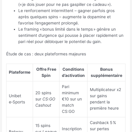
(« je dois jouer pour ne pas gaspiller ce cadeau »).
Le renforcement intermittent – gagner parfois gros
après quelques spins – augmente la dopamine et
favorise l’engagement prolongé.
Le framing « bonus limité dans le temps » génère un
sentiment d’urgence qui pousse à placer rapidement un
pari réel pour débloquer le potentiel du gain.
Étude de cas : deux plateformes majeures
Offre Free
Conditions
Bonus
Plateforme
Spin
d’activation
supplémentaire
Pari
Multiplicateur x2
20 spins
minimum
Unibet
sur gains
sur
CS:GO
€10 sur un
e‑Sports
pendant la
Cashout
match
première heure
CS:GO
Cashback 5 %
15 spins
Inscription
sur pertes
Betway
sur
League