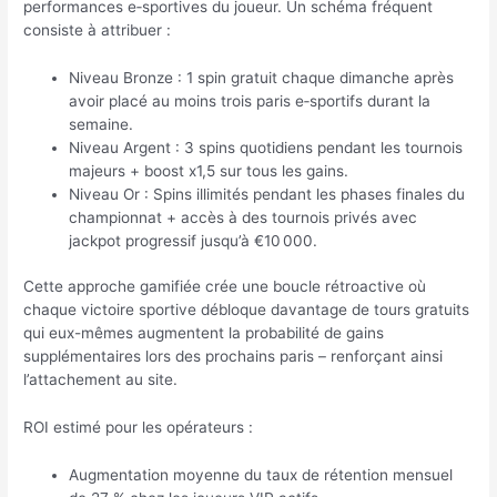
performances e‑sportives du joueur. Un schéma fréquent
consiste à attribuer :
Niveau Bronze : 1 spin gratuit chaque dimanche après
avoir placé au moins trois paris e‑sportifs durant la
semaine.
Niveau Argent : 3 spins quotidiens pendant les tournois
majeurs + boost x1,5 sur tous les gains.
Niveau Or : Spins illimités pendant les phases finales du
championnat + accès à des tournois privés avec
jackpot progressif jusqu’à €10 000.
Cette approche gamifiée crée une boucle rétroactive où
chaque victoire sportive débloque davantage de tours gratuits
qui eux-mêmes augmentent la probabilité de gains
supplémentaires lors des prochains paris – renforçant ainsi
l’attachement au site.
ROI estimé pour les opérateurs :
Augmentation moyenne du taux de rétention mensuel