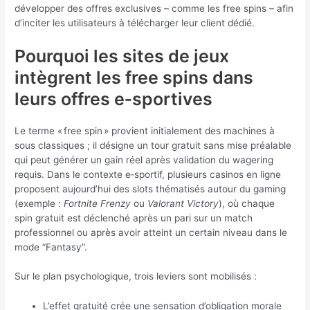
développer des offres exclusives – comme les free spins – afin
d’inciter les utilisateurs à télécharger leur client dédié.
Pourquoi les sites de jeux
intègrent les free spins dans
leurs offres e‑sportives
Le terme « free spin » provient initialement des machines à
sous classiques ; il désigne un tour gratuit sans mise préalable
qui peut générer un gain réel après validation du wagering
requis. Dans le contexte e‑sportif, plusieurs casinos en ligne
proposent aujourd’hui des slots thématisés autour du gaming
(exemple :
Fortnite Frenzy
ou
Valorant Victory
), où chaque
spin gratuit est déclenché après un pari sur un match
professionnel ou après avoir atteint un certain niveau dans le
mode “Fantasy”.
Sur le plan psychologique, trois leviers sont mobilisés :
L’effet gratuité crée une sensation d’obligation morale