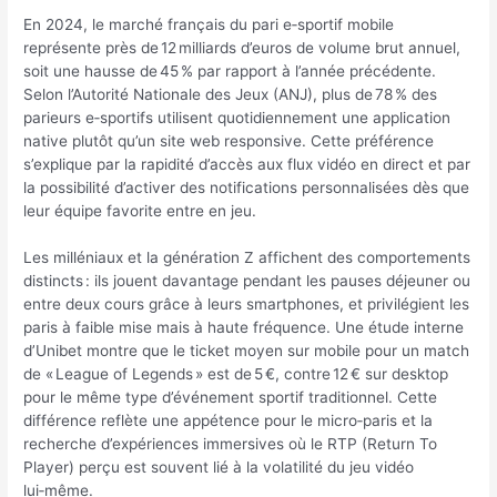
En 2024, le marché français du pari e‑sportif mobile
représente près de 12 milliards d’euros de volume brut annuel,
soit une hausse de 45 % par rapport à l’année précédente.
Selon l’Autorité Nationale des Jeux (ANJ), plus de 78 % des
parieurs e‑sportifs utilisent quotidiennement une application
native plutôt qu’un site web responsive. Cette préférence
s’explique par la rapidité d’accès aux flux vidéo en direct et par
la possibilité d’activer des notifications personnalisées dès que
leur équipe favorite entre en jeu.
Les milléniaux et la génération Z affichent des comportements
distincts : ils jouent davantage pendant les pauses déjeuner ou
entre deux cours grâce à leurs smartphones, et privilégient les
paris à faible mise mais à haute fréquence. Une étude interne
d’Unibet montre que le ticket moyen sur mobile pour un match
de « League of Legends » est de 5 €, contre 12 € sur desktop
pour le même type d’événement sportif traditionnel. Cette
différence reflète une appétence pour le micro‑paris et la
recherche d’expériences immersives où le RTP (Return To
Player) perçu est souvent lié à la volatilité du jeu vidéo
lui‑même.