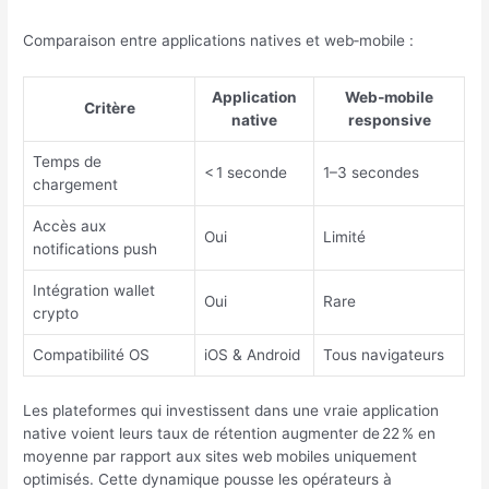
Comparaison entre applications natives et web‑mobile :
Application
Web‑mobile
Critère
native
responsive
Temps de
< 1 seconde
1–3 secondes
chargement
Accès aux
Oui
Limité
notifications push
Intégration wallet
Oui
Rare
crypto
Compatibilité OS
iOS & Android
Tous navigateurs
Les plateformes qui investissent dans une vraie application
native voient leurs taux de rétention augmenter de 22 % en
moyenne par rapport aux sites web mobiles uniquement
optimisés. Cette dynamique pousse les opérateurs à