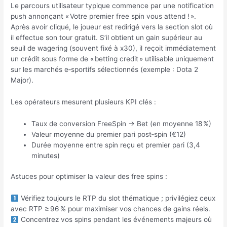
Le parcours utilisateur typique commence par une notification
push annonçant « Votre premier free spin vous attend ! ».
Après avoir cliqué, le joueur est redirigé vers la section slot où
il effectue son tour gratuit. S’il obtient un gain supérieur au
seuil de wagering (souvent fixé à x30), il reçoit immédiatement
un crédit sous forme de « betting credit » utilisable uniquement
sur les marchés e‑sportifs sélectionnés (exemple : Dota 2
Major).
Les opérateurs mesurent plusieurs KPI clés :
Taux de conversion FreeSpin → Bet (en moyenne 18 %)
Valeur moyenne du premier pari post‑spin (€12)
Durée moyenne entre spin reçu et premier pari (3,4
minutes)
Astuces pour optimiser la valeur des free spins :
Vérifiez toujours le RTP du slot thématique ; privilégiez ceux
avec RTP ≥ 96 % pour maximiser vos chances de gains réels.
Concentrez vos spins pendant les événements majeurs où