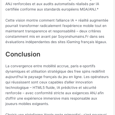
ANJ renforcées et aux audits automatisés réalisés par IA
certifiée conforme aux standards européens MGA/ANJ.*
Cette vision montre comment l’alliance IA + réalité augmentée
pourrait transformer radicalement l’expérience mobile tout en
maintenant transparence et responsabilité – deux critères
constamment mis en avant par Soyonshumains.Fr dans ses
évaluations indépendantes des sites iGaming français légaux.
Conclusion
La convergence entre mobilité accrue, paris e‑sportifs
dynamiques et utilisation stratégique des free spins redéfinit
aujourd’hui le paysage français du jeu en ligne. Les opérateurs
qui réussissent sont ceux capables d’allier innovation
technologique – HTML5 fluide, IA prédictive et sécurité
renforcée – avec conformité stricte aux exigences ANJ afin
d’offrir une expérience immersive mais responsable aux
joueurs mobiles exigeants.
Choisir une plateforme légale reste primordial ; c’est pourquoi