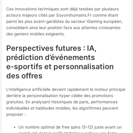
Ces innovations techniques sont déjà testées par plusieurs
acteurs majeurs cités par Soyonshumains.Fr comme étant
parmi les plus avant-gardistes du secteur iGaming européen,
consolidant ainsi leur position face aux attentes croissantes
des gamers mobiles exigeants.
Perspectives futures : IA,
prédiction d’événements
e‑sportifs et personnalisation
des offres
L’intelligence artificielle devient rapidement le moteur principal
derrière la personnalisation hyper ciblée des promotions
gratuites. En analysant historiques de paris, performances
individuelles et habitudes mobiles, les algorithmes peuvent
proposer :
Un nombre optimal de free spins (5–12) juste avant un